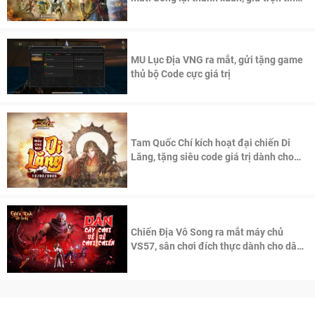
thần Võ Lâm
MU Lục Địa VNG ra mắt, gửi tặng game
thủ bộ Code cực giá trị
Tam Quốc Chí kích hoạt đại chiến Di
Lăng, tặng siêu code giá trị dành cho
100 độc giả đầu tiên.
Chiến Địa Vô Song ra mắt máy chủ
VS57, sân chơi đích thực dành cho dân
cày