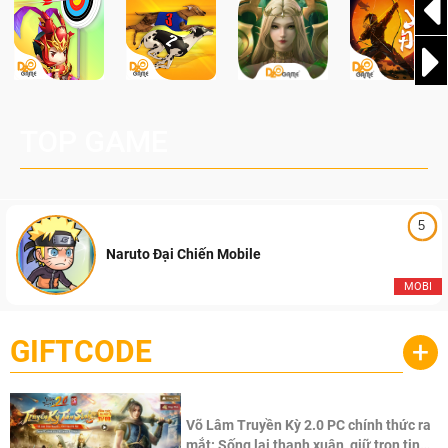
TOP GAME
5
Naruto Đại Chiến Mobile
MOBI
GIFTCODE
+
Võ Lâm Truyền Kỳ 2.0 PC chính thức ra
mắt: Sống lại thanh xuân, giữ trọn tinh