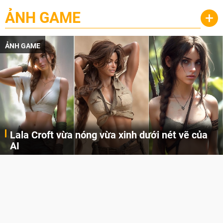
ẢNH GAME
+
ẢNH GAME
Lala Croft vừa nóng vừa xinh dưới nét vẽ của
AI
Cùng đến với những hình ảnh Lala Croft của Tomb Raider dưới nét vẽ của AI. Một cô nàng xinh đẹp, nóng bỏng nhưng cũng rắn rỏi và mạnh mẽ.