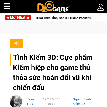
Mới Nhất
ửu Giới Thức Tỉnh, Săn DJI Osmo Pocket 3 Ngay Hôm Nay
Med
PC
Tình Kiếm 3D: Cực phẩm
Kiếm hiệp cho game thủ
thỏa sức hoán đổi vũ khí
chiến đấu
Tran
19/12/2018
Nguồn: Tinh
Huy
13:00:00
Kiếm 3D