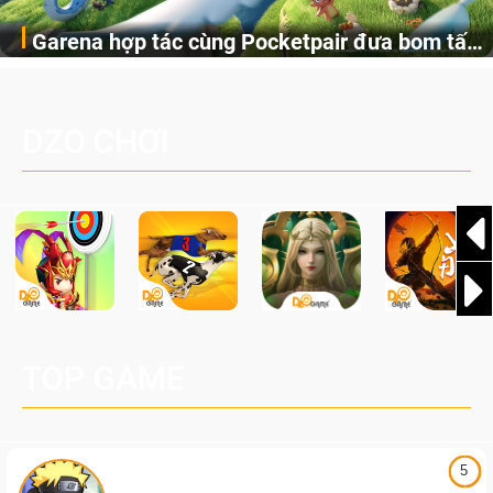
Garena hợp tác cùng Pocketpair đưa bom tấn
Garena Singapore hôm nay đã công bố Palworld Online,
săn thú sinh tồn lên di động với tên gọi
một cuộc phiêu lưu sinh tồn nhiều người chơi mới hiện
Palworld Online
đang được phát triển dựa trên IP Palworld nổi tiếng toàn
DZO CHƠI
cầu, theo giấy phép chính thức từ công ty game Nhật Bản
Pocketpair, Inc.
TOP GAME
5