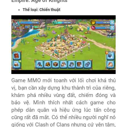
Empire: Age of Knights
Thể loại: Chiến thuật
Game MMO mới toanh với lối chơi khá thú
vị, bạn cần xây dựng khu thành trì của riêng,
khám phá nhiều vùng đất, chiếm đóng và
bảo vệ. Mình thích nhất cách game cho
phép dàn quân và hiệu ứng lúc tấn công
cũng rất đã mắt. Có thể nhiều người nghĩ nó
giống với Clash of Clans nhưng cứ yên tâm,