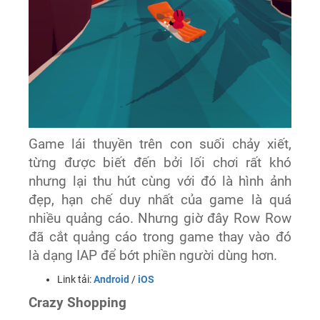
Game lái thuyền trên con suối chảy xiết,
từng được biết đến bởi lối chơi rất khó
nhưng lại thu hút cùng với đó là hình ảnh
đẹp, hạn chế duy nhất của game là quá
nhiều quảng cáo. Nhưng giờ đây Row Row
đã cắt quảng cáo trong game thay vào đó
là dạng IAP để bớt phiền người dùng hơn.
Link tải:
Android
/
iOS
Crazy Shopping