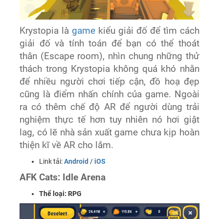
Krystopia là
game
kiểu giải đố để tìm cách
giải đố và tính toán để bạn có thể thoát
thân (Escape room), nhìn chung những thử
thách trong Krystopia không quá khó nhằn
để nhiều người chơi tiếp cận, đồ hoạ đẹp
cũng là điểm nhấn chính của game. Ngoài
ra có thêm chế độ AR để người dùng trải
nghiệm thực tế hơn tuy nhiên nó hơi giật
lag, có lẽ nhà sản xuất game chưa kịp hoàn
thiện kĩ về AR cho lắm.
Link tải:
Android
/
iOS
AFK Cats: Idle Arena
Thể loại: RPG