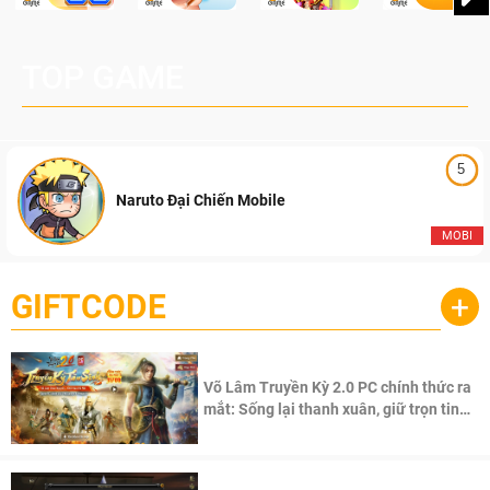
TOP GAME
5
Naruto Đại Chiến Mobile
MOBI
GIFTCODE
+
Võ Lâm Truyền Kỳ 2.0 PC chính thức ra
mắt: Sống lại thanh xuân, giữ trọn tinh
thần Võ Lâm