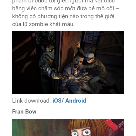
phạm bị buộc tội giết người mà kết thúc
bằng việc chăm sóc một đứa bé mồ côi –
không có phương tiện nào trong thế giới
của lũ zombie khát máu.​
Link download:
iOS
/
Android
Fran Bow