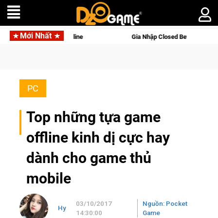
Mới Nhất
rld Online
Gia Nhập Closed Beta Norse Saga: Cửu Giới Thức 
PC
Top những tựa game
offline kinh dị cực hay
dành cho game thủ
mobile
03/10/2017
Nguồn: Pocket
Hy
14:30:00
Game