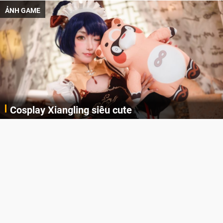
ẢNH GAME
Cosplay Xiangling siêu cute
Cùng thưởng thức những hình ảnh cosplay Xiangling trong Genshin Impact siêu dễ thương của người dùng Weibo "阿包也是兔娘"