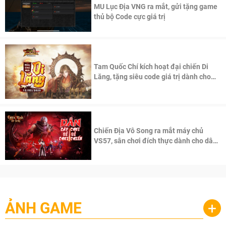
MU Lục Địa VNG ra mắt, gửi tặng game
thủ bộ Code cực giá trị
Tam Quốc Chí kích hoạt đại chiến Di
Lăng, tặng siêu code giá trị dành cho
100 độc giả đầu tiên.
Chiến Địa Vô Song ra mắt máy chủ
VS57, sân chơi đích thực dành cho dân
cày
ẢNH GAME
+