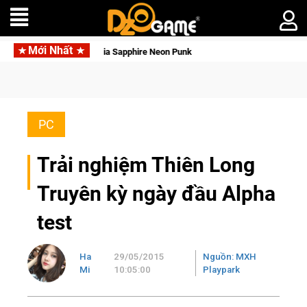
Mới Nhất
àng Gia Sapphire Neon Punk
PC
Trải nghiệm Thiên Long
Truyên kỳ ngày đầu Alpha
test
Ha
29/05/2015
Nguồn: MXH
Mi
10:05:00
Playpark