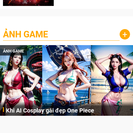
cày
ẢNH GAME
+
ẢNH GAME
Khi AI Cosplay gái đẹp One Piece
Những cô nàng nóng bỏng Boa Hancock, Nico Robin, Nami, Yamato hay Perona được AI vẽ lại dưới hình thức Cosplay cực kỳ chuẩn chỉnh.