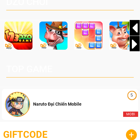
DZO CHƠI
cầu, theo giấy phép chính thức từ công ty game Nhật Bản
Pocketpair, Inc.
TOP GAME
5
Naruto Đại Chiến Mobile
MOBI
GIFTCODE
+