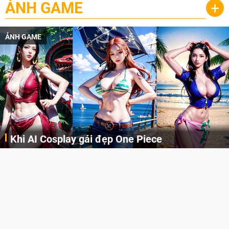
ẢNH GAME
+
ẢNH GAME
Khi AI Cosplay gái đẹp One Piece
Những cô nàng nóng bỏng Boa Hancock, Nico Robin, Nami, Yamato hay Perona được AI vẽ lại dưới hình thức Cosplay cực kỳ chuẩn chỉnh.