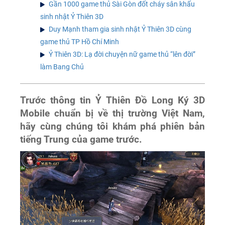
Gần 1000 game thủ Sài Gòn đốt cháy sân khấu
sinh nhật Ỷ Thiên 3D
Duy Mạnh tham gia sinh nhật Ỷ Thiên 3D cùng
game thủ TP Hồ Chí Minh
Ỷ Thiên 3D: Lạ đời chuyện nữ game thủ “lên đời”
làm Bang Chủ
Trước thông tin Ỷ Thiên Đồ Long Ký 3D
Mobile chuẩn bị về thị trường Việt Nam,
hãy cùng chúng tôi khám phá phiên bản
tiếng Trung của game trước.