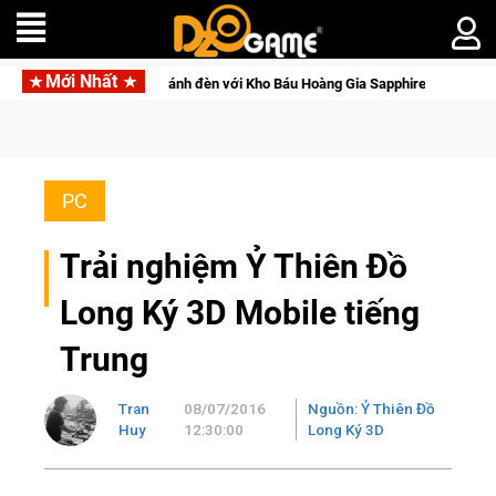
Mới Nhất
y ánh đèn với Kho Báu Hoàng Gia Sapphire Neon Punk
PC
Trải nghiệm Ỷ Thiên Đồ
Long Ký 3D Mobile tiếng
Trung
Tran
08/07/2016
Nguồn: Ỷ Thiên Đồ
Huy
12:30:00
Long Ký 3D