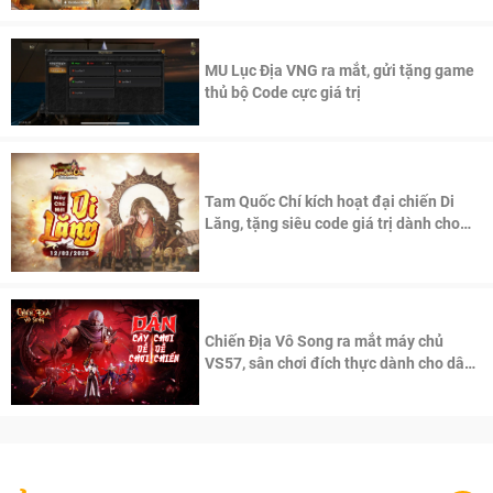
MU Lục Địa VNG ra mắt, gửi tặng game
thủ bộ Code cực giá trị
Tam Quốc Chí kích hoạt đại chiến Di
Lăng, tặng siêu code giá trị dành cho
100 độc giả đầu tiên.
Chiến Địa Vô Song ra mắt máy chủ
VS57, sân chơi đích thực dành cho dân
cày