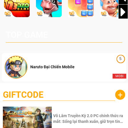
TOP GAME
5
Naruto Đại Chiến Mobile
MOBI
GIFTCODE
+
Võ Lâm Truyền Kỳ 2.0 PC chính thức ra
mắt: Sống lại thanh xuân, giữ trọn tinh
thần Võ Lâm