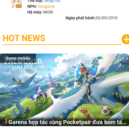
Thể loại:
Nhập vai
NPH:
Dzogame
Hệ máy:
MOBI
Ngày phát hành:
26/09/2019
HOT NEWS
Game mobile
Garena hợp tác cùng Pocketpair đưa bom tấn