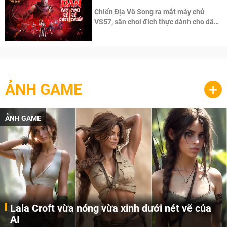
Chiến Địa Vô Song ra mắt máy chủ
VS57, sân chơi đích thực dành cho dân
cày
ẢNH GAME
+
ẢNH GAME
Lala Croft vừa nóng vừa xinh dưới nét vẽ của
AI