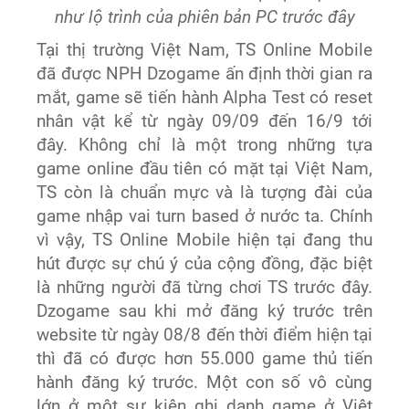
như lộ trình của phiên bản PC trước đây
Tại thị trường Việt Nam, TS Online Mobile
đã được NPH Dzogame ấn định thời gian ra
mắt, g
ame sẽ tiến hành Alpha Test có reset
nhân vật kể từ ngày 09/09 đến 16/9 tới
đây.
Không chỉ là một trong những tựa
game online đầu tiên có mặt tại Việt Nam,
TS còn là chuẩn mực và là tượng đài của
game nhập vai turn based ở nước ta. Chính
vì vậy, TS Online Mobile hiện tại đang thu
hút được sự chú ý của cộng đồng
,
đặc biệt
là nh
ữ
ng người đã từng chơi TS trước đây.
Dzogame sau khi mở đăng ký trước trên
website từ ngày 08/8 đến
thời điểm hiện tại
thì đã có được hơn 55.000 game thủ tiến
hành đăng ký trước. Một con số vô cùng
lớn ở một sự kiện ghi danh game ở Việt