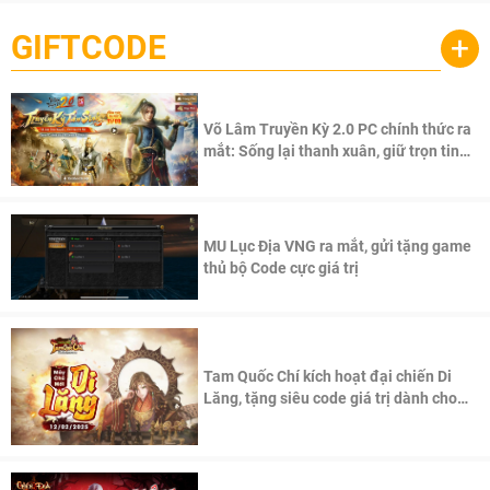
GIFTCODE
+
Võ Lâm Truyền Kỳ 2.0 PC chính thức ra
mắt: Sống lại thanh xuân, giữ trọn tinh
thần Võ Lâm
MU Lục Địa VNG ra mắt, gửi tặng game
thủ bộ Code cực giá trị
Tam Quốc Chí kích hoạt đại chiến Di
Lăng, tặng siêu code giá trị dành cho
100 độc giả đầu tiên.