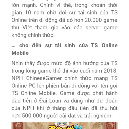
lớn mạnh
. Chính vì thế, trong khoản thời
gian 10 năm chờ đợi sự tái sinh của TS
Online
trên di động
đã
có hơn 20.000 game
thủ Việt tham gia vào các server game
không chính thức
.
… cho đến sự tái sinh của TS Online
Mobile
Nhìn thấy được mức độ ảnh hưởng của TS
trong lòng game thủ thì vào cuối năm 2018,
NPH
ChineseGamer
chính thức
mang
TS
Online PC
lên phiên bản di động với tên gọi
TS Online Mobile
. G
ame được phát hành
đầu tiên ở Đài Loan và
đúng như dự đoán
của NPH
khi ở tháng đầu
t
iên
đã thu hút
hơn 500.000 người cài đặt và
trải nghiệm
.