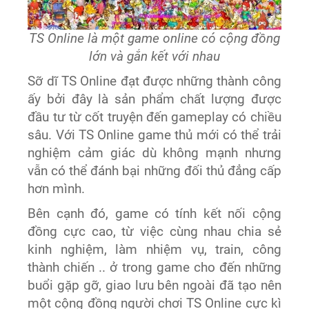
TS Online là một game online có cộng đồng
lớn và gắn kết với nhau
Sỡ dĩ TS Online
đạt được những
thành công
ấy
bởi đây là sản phẩm chất lượng
được
đầu t
ư
từ cốt truyện đến gameplay có chiều
sâu. Với TS Online game thủ mới có thể
trải
nghiệm
cảm giác dù không mạnh nh
ư
ng
vẫn có thể đánh bại những
đối thủ đẳng cấp
hơn mình
.
Bên cạnh đó,
game có
tính
kết nối cộng
đồng cực cao
,
từ việc
cùng nhau
chia sẻ
kinh nghiệm, làm nhiệm vụ,
train, công
thành chiế
n ..
ở trong game
cho
đến những
buổi gặp gỡ
, giao lưu
bên ngoài
đã tạo nên
một cộng đồng người chơi TS Online cực kì