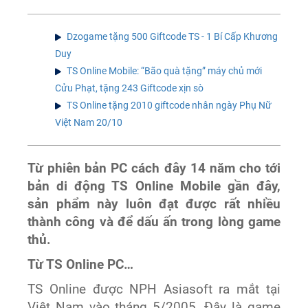
Dzogame tặng 500 Giftcode TS - 1 Bí Cấp Khương
Duy
TS Online Mobile: “Bão quà tặng” máy chủ mới
Cửu Phạt, tặng 243 Giftcode xịn sò
TS Online tặng 2010 giftcode nhân ngày Phụ Nữ
Việt Nam 20/10
Từ phiên bản
PC
cách đây 14 năm cho tới
bản di động TS Online Mobile gần đây,
sản phẩm
này luôn đạt được rất nhiều
thành công
và để dấu ấn trong lòng game
thủ.
Từ TS Online PC…
TS Online được NPH Asiasoft
ra mắt
tại
Việt Nam vào tháng 5/20
05
. Đây là game