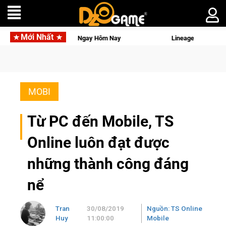
Mới Nhất
ocket 3 Ngay Hôm Nay
Lineage W – Quyền lực và tài phú sẽ v
MOBI
Từ PC đến Mobile, TS
Online luôn đạt được
những thành công đáng
nể
Tran
30/08/2019
Nguồn: TS Online
Huy
11:00:00
Mobile