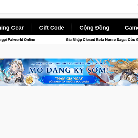
ing Gear
Gift Code
Cộng Đồng
Game
ia Nhập Closed Beta Norse Saga: Cửu Giới Thức Tỉnh, Săn DJI Osmo Pocket 