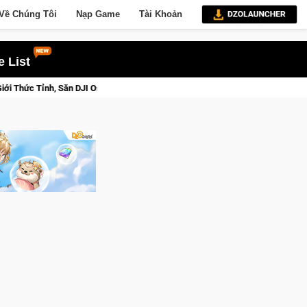
Về Chúng Tôi
Nạp Game
Tài Khoản
 List
3 Ngay Hôm Nay
Lineage W – Quyền lực và tài phú sẽ về tay k