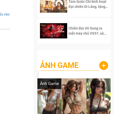
Tam Quốc Chí kích hoạt
đại chiến Di Lăng, tặng
siêu code giá trị dành
ấu vào
cho 100 độc giả đầu
tiên.
Chiến Địa Vô Song ra
mắt máy chủ VS57, sân
chơi đích thực dành cho
dân cày
ẢNH GAME
+
Lala Croft vừa nóng vừa xinh dưới nét vẽ
của AI
Ảnh Game