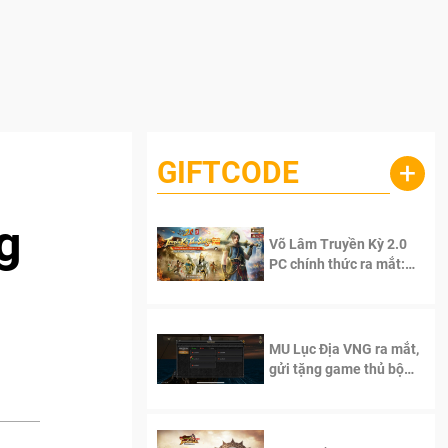
GIFTCODE
+
g
Võ Lâm Truyền Kỳ 2.0
PC chính thức ra mắt:
Sống lại thanh xuân, giữ
trọn tinh thần Võ Lâm
MU Lục Địa VNG ra mắt,
gửi tặng game thủ bộ
Code cực giá trị