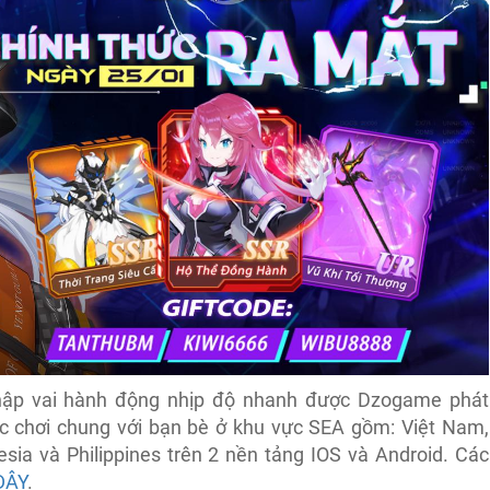
ập vai hành động nhịp độ nhanh được Dzogame phát
c chơi chung với bạn bè ở khu vực SEA gồm: Việt Nam,
esia và Philippines trên 2 nền tảng IOS và Android. Các
ĐÂY
.