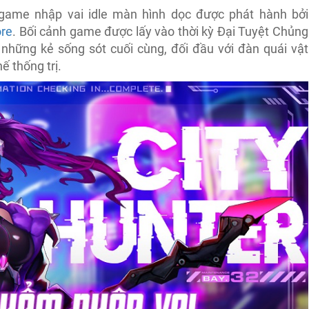
 game nhập vai idle màn hình dọc được phát hành bởi
re
. Bối cảnh game được lấy vào thời kỳ Đại Tuyệt Chủng
 những kẻ sống sót cuối cùng, đối đầu với đàn quái vật
hế thống trị.