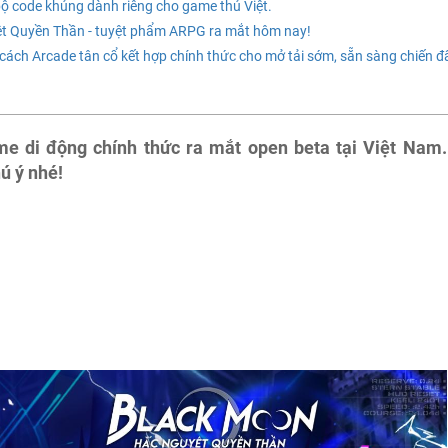
ộ code khủng dành riêng cho game thủ Việt.
ệt Quyền Thần - tuyệt phẩm ARPG ra mắt hôm nay!
h Arcade tân cổ kết hợp chính thức cho mở tải sớm, sẵn sàng chiến đ
me di động chính thức ra mắt open beta tại Việt Nam.
ú ý nhé!