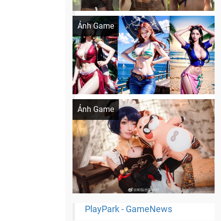
Khi AI Cosplay gái đẹp One Piece
Ảnh Game
Cosplay Xiangling siêu cute
Ảnh Game
PlayPark - GameNews