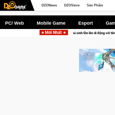
DZONews
DZOStore
Sản Phẩm
PC/ Web
Mobile Game
Esport
Gam
Mới Nhất
ấn săn thú sinh tồn lên di động với tên gọi Palworld Online
G