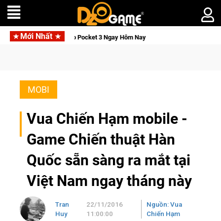
Mới Nhất
Osmo Pocket 3 Ngay Hôm Nay
Lineage W – Quyền lực và tài ph
MOBI
Vua Chiến Hạm mobile -
Game Chiến thuật Hàn
Quốc sẵn sàng ra mắt tại
Việt Nam ngay tháng này
Tran
22/11/2016
Nguồn: Vua
Huy
11:00:00
Chiến Hạm