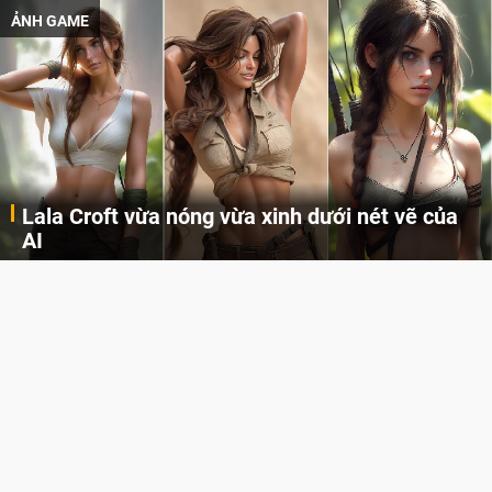
ẢNH GAME
Lala Croft vừa nóng vừa xinh dưới nét vẽ của
AI
Cùng đến với những hình ảnh Lala Croft của Tomb Raider dưới nét vẽ của AI. Một cô nàng xinh đẹp, nóng bỏng nhưng cũng rắn rỏi và mạnh mẽ.