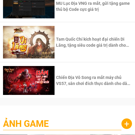
MU Lục Địa VNG ra mắt, gửi tặng game
thủ bộ Code cực giá trị
Tam Quốc Chí kích hoạt đại chiến Di
Lăng, tặng siêu code giá trị dành cho
100 độc giả đầu tiên.
Chiến Địa Vô Song ra mắt máy chủ
VS57, sân chơi đích thực dành cho dân
cày
ẢNH GAME
+