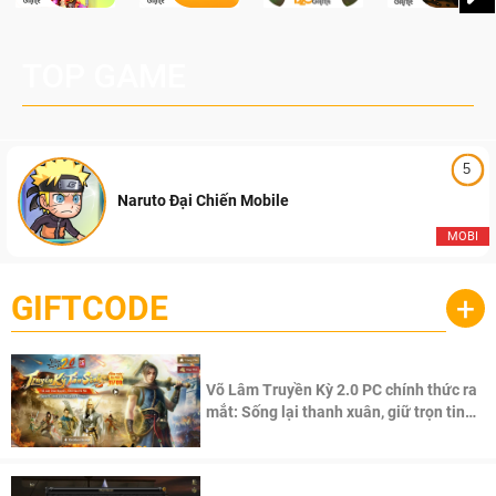
TOP GAME
5
Naruto Đại Chiến Mobile
MOBI
GIFTCODE
+
Võ Lâm Truyền Kỳ 2.0 PC chính thức ra
mắt: Sống lại thanh xuân, giữ trọn tinh
thần Võ Lâm