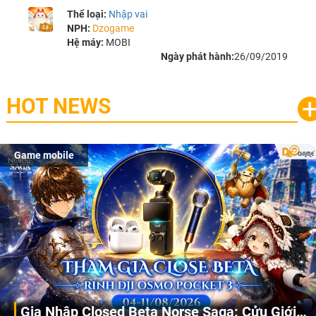
Thể loại:
Nhập vai
NPH:
Dzogame
Hệ máy:
MOBI
Ngày phát hành:
26/09/2019
HOT NEWS
Game mobile
Gia Nhập Closed Beta Norse Saga: Cửu Giới