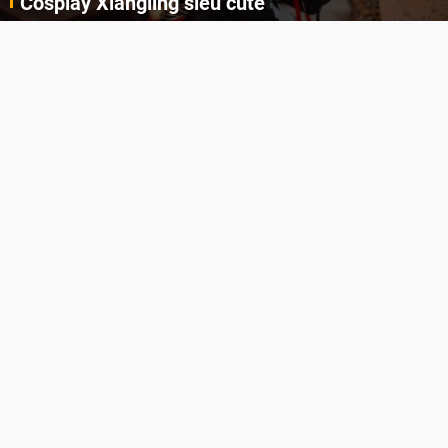
AI
Cùng thưởng thức những hình ảnh cosplay Xiangling trong Genshin Impact siêu dễ thương của người dùng Weibo "阿包也是兔娘"