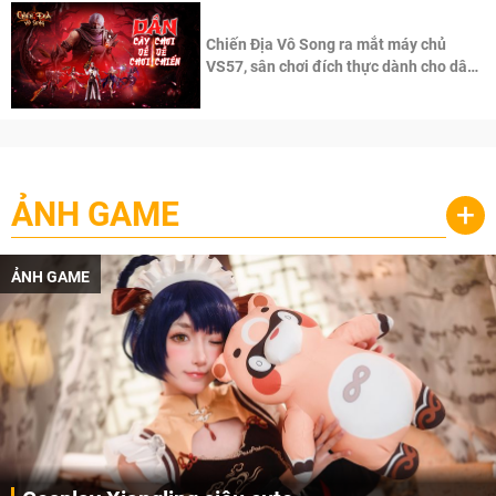
Chiến Địa Vô Song ra mắt máy chủ
VS57, sân chơi đích thực dành cho dân
cày
ẢNH GAME
+
ẢNH GAME
Lala Croft vừa nóng vừa xinh dưới nét vẽ c