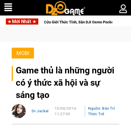
Mới Nhất
orse Saga: Cửu Giới Thức Tỉnh, Săn DJI Osmo Pocket 3 Ngay Hôm Nay
MOBI
Game thủ là những người
có ý thức xã hội và sự
sáng tạo
13/06/2014
Nguồn: Báo Trí
Dr.Jackal
11:27:00
Thức Trẻ