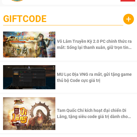
GIFTCODE
+
Võ Lâm Truyền Kỳ 2.0 PC chính thức ra
mắt: Sống lại thanh xuân, giữ trọn tinh
thần Võ Lâm
MU Lục Địa VNG ra mắt, gửi tặng game
thủ bộ Code cực giá trị
Tam Quốc Chí kích hoạt đại chiến Di
Lăng, tặng siêu code giá trị dành cho
100 độc giả đầu tiên.