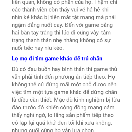
liên quan, không có phần của họ. Thậm chí
các thành viên còn thấy vui vẻ hả hê khi
nhìn kẻ khác bị tiền mất tật mang mà phải
ngậm đắng nuốt cay. Đến với game bằng
hai bàn tay trắng thì lúc đi cũng vậy, tâm
trạng thanh thản nhẹ nhàng không có sự
nuối tiếc hay níu kéo.
Lọ mọ đi tìm game khác để trú chân
Dù có đau buồn hay bình thản thì game thủ
vẫn phải tính đến phương án tiếp theo. Họ
không thể cứ đứng mãi một chỗ được nên
việc tìm một tựa game khác để dừng chân
là điều cần thiết. Mặc dù kinh nghiệm bị lừa
đảo trước đó khiến cộng đồng mạng cảm
thấy nghi ngờ, lo lắng sản phẩm tiếp theo
có lặp lại quá khứ đen tối khi xưa không,
nhưng cuối cùng họ vẫn lựa chọn.