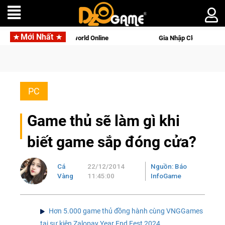
Mới Nhất
ới tên gọi Palworld Online
Gia Nhập Closed Beta Norse Saga:
PC
Game thủ sẽ làm gì khi
biết game sắp đóng cửa?
Cá
22/12/2014
Nguồn: Báo
Vàng
11:45:00
InfoGame
Hơn 5.000 game thủ đồng hành cùng VNGGames
tại sự kiện Zalopay Year End Fest 2024