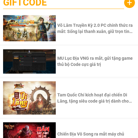
GIFTCODE
+
Võ Lâm Truyền Kỳ 2.0 PC chính thức ra
mắt: Sống lại thanh xuân, giữ trọn tinh
thần Võ Lâm
MU Lục Địa VNG ra mắt, gửi tặng game
thủ bộ Code cực giá trị
Tam Quốc Chí kích hoạt đại chiến Di
Lăng, tặng siêu code giá trị dành cho
100 độc giả đầu tiên.
Chiến Địa Vô Song ra mắt máy chủ