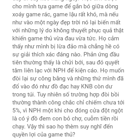
cho mình tựa game để gắn bó giữa dòng
xoáy game rác, game lậu rất khó, mà nếu
như vào một ngày đẹp trời nó lại biến mất
với những lý do không thuyết phục quả thật
khiến game thủ vừa đau vừa tức. Họ cảm
thấy như mình bị lừa đảo mà chẳng hề có
sự giải thích xác đáng nào. Phản ứng đầu
tiên thường thấy là chửi bới, sau đó quyết
tâm liên lạc với NPH để kiện cáo. Họ muốn
đòi lại sự công bằng và những thứ mình đã
đổ vào đó như đồ đạc hay KNB còn dư
trong túi. Tuy nhiên số trường hợp đòi bồi
thường thành công chắc chỉ chiếm chưa tới
5%, vì NPH một khi cho đóng cửa đột ngột
là có ý đồ đem con bỏ chợ, cuỗm tiền rồi
chạy. Vậy thì sao họ thèm suy nghĩ đến
quyền lợi của game thủ?