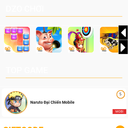
đang được phát triển dựa trên IP Palworld nổi tiếng toàn
DZO CHƠI
cầu, theo giấy phép chính thức từ công ty game Nhật Bản
Pocketpair, Inc.
TOP GAME
5
Naruto Đại Chiến Mobile
MOBI