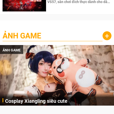
VS57, sân chơi đích thực dành cho dân
cày
ẢNH GAME
+
ẢNH GAME
Cosplay Xiangling siêu cute
Cùng thưởng thức những hình ảnh cosplay Xiangling trong Genshin Impact siêu dễ thương của người dùng Weibo "阿包也是兔娘"