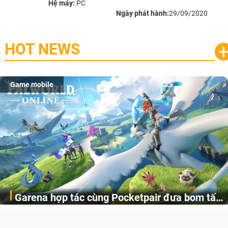
Hệ máy:
PC
Ngày phát hành:
29/09/2020
HOT NEWS
Game mobile
Garena hợp tác cùng Pocketpair đưa bom tấn
Garena Singapore hôm nay đã công bố Palworld Online,
săn thú sinh tồn lên di động với tên gọi
một cuộc phiêu lưu sinh tồn nhiều người chơi mới hiện
Palworld Online