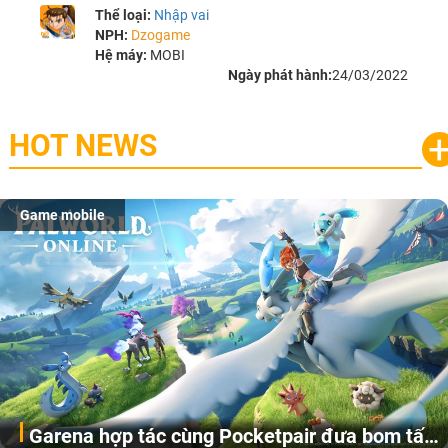
Thể loại:
Nhập vai
NPH:
Dzogame
Hệ máy:
MOBI
Ngày phát hành:
24/03/2022
HOT NEWS
Game mobile
Garena hợp tác cùng Pocketpair đưa bom tấn