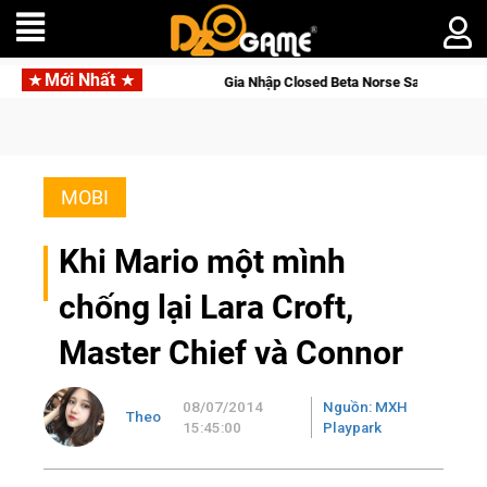
Mới Nhất
ld Online
Gia Nhập Closed Beta Norse Saga: Cửu Giới Thức T
MOBI
Khi Mario một mình
chống lại Lara Croft,
Master Chief và Connor
08/07/2014
Nguồn: MXH
Theo
15:45:00
Playpark