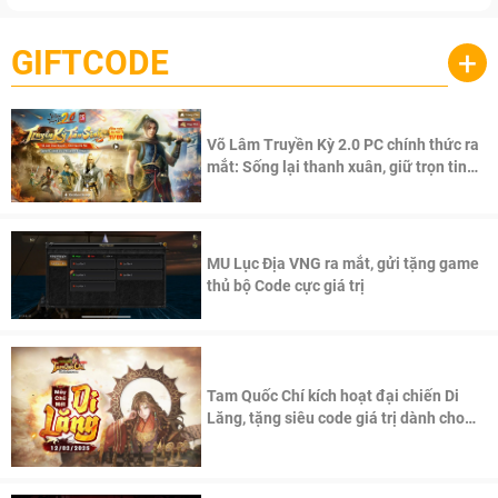
GIFTCODE
+
Võ Lâm Truyền Kỳ 2.0 PC chính thức ra
mắt: Sống lại thanh xuân, giữ trọn tinh
thần Võ Lâm
MU Lục Địa VNG ra mắt, gửi tặng game
thủ bộ Code cực giá trị
Tam Quốc Chí kích hoạt đại chiến Di
Lăng, tặng siêu code giá trị dành cho
100 độc giả đầu tiên.