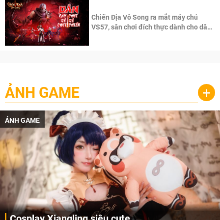
Chiến Địa Vô Song ra mắt máy chủ
VS57, sân chơi đích thực dành cho dân
cày
ẢNH GAME
+
ẢNH GAME
Cosplay Xiangling siêu cute