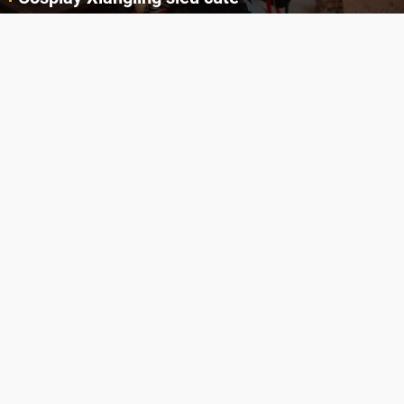
Cùng thưởng thức những hình ảnh cosplay Xiangling trong Genshin Impact siêu dễ thương của người dùng Weibo "阿包也是兔娘"