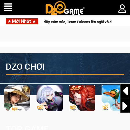
Mới Nhất
trình đầy cảm xúc, Team Falcons lên ngôi vô địch
Trở thành "
DZO CHƠI
TOP GAME