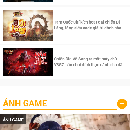
Tam Quốc Chí kích hoạt đại chiến Di
Lăng, tặng siêu code giá trị dành cho
100 độc giả đầu tiên.
Chiến Địa Vô Song ra mắt máy chủ
VS57, sân chơi đích thực dành cho dân
cày
ẢNH GAME
+
ẢNH GAME