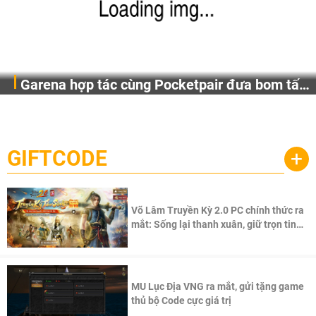
Garena hợp tác cùng Pocketpair đưa bom tấn
Garena Singapore hôm nay đã công bố Palworld Online,
săn thú sinh tồn lên di động với tên gọi
một cuộc phiêu lưu sinh tồn nhiều người chơi mới hiện
Palworld Online
đang được phát triển dựa trên IP Palworld nổi tiếng toàn
cầu, theo giấy phép chính thức từ công ty game Nhật Bản
GIFTCODE
+
Pocketpair, Inc.
Võ Lâm Truyền Kỳ 2.0 PC chính thức ra
mắt: Sống lại thanh xuân, giữ trọn tinh
thần Võ Lâm
MU Lục Địa VNG ra mắt, gửi tặng game
thủ bộ Code cực giá trị