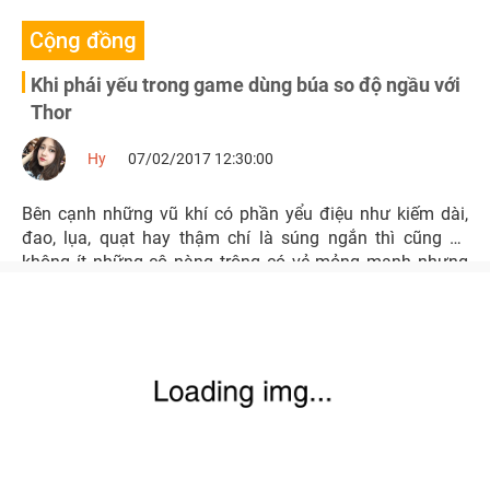
Cộng đồng
Khi phái yếu trong game dùng búa so độ ngầu với
Thor
Hy
07/02/2017 12:30:00
Bên cạnh những vũ khí có phần yểu điệu như kiếm dài,
đao, lụa, quạt hay thậm chí là súng ngắn thì cũng có
không ít những cô nàng trông có vẻ mỏng manh nhưng
lại chuyên sử dụng những chiếc búa cực ngầu. Cùng
Playpark điểm qua những nhân vật này nhé!