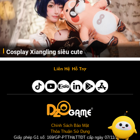
Cosplay Xiangling siêu cute
Cùng thưởng thức những hình ảnh cosplay Xiangling trong Genshin Impact siêu dễ thương của người dùng Weibo "阿包也是兔娘"
Liên Hệ
Hỗ Trợ
Chính Sách Bảo Mật
Thỏa Thuận Sử Dụng
Giấy phép G1 số: 169/GP-PTTH&TTĐT cấp ngày 07/11/2025 |