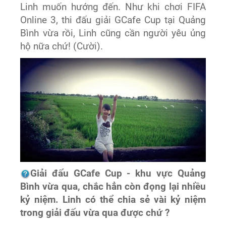
Linh muốn hướng đến. Như khi chơi FIFA
Online 3, thi đấu giải GCafe Cup tại Quảng
Bình vừa rồi, Linh cũng cần người yêu ủng
hộ nữa chứ! (Cười).
Giải đấu GCafe Cup - khu vực Quảng
Bình vừa qua, chắc hẳn còn đọng lại nhiều
kỷ niệm. Linh có thể chia sẻ vài kỷ niệm
trong giải đấu vừa qua được chứ ?