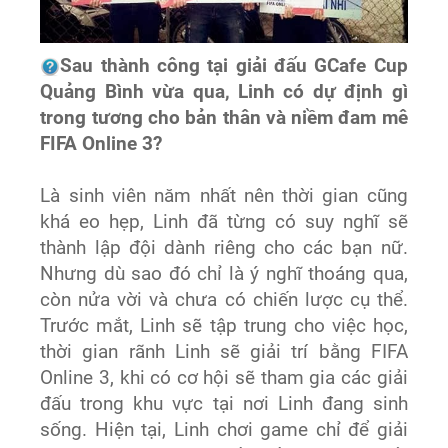
Sau thành công tại giải đấu GCafe Cup
Quảng Bình vừa qua, Linh có dự định gì
trong tương cho bản thân và niềm đam mê
FIFA Online 3?
Là sinh viên năm nhất nên thời gian cũng
khá eo hẹp, Linh đã từng có suy nghĩ sẽ
thành lập đội dành riêng cho các bạn nữ.
Nhưng dù sao đó chỉ là ý nghĩ thoáng qua,
còn nửa vời và chưa có chiến lược cụ thể.
Trước mắt, Linh sẽ tập trung cho việc học,
thời gian rãnh Linh sẽ giải trí bằng FIFA
Online 3, khi có cơ hội sẽ tham gia các giải
đấu trong khu vực tại nơi Linh đang sinh
sống. Hiện tại, Linh chơi game chỉ để giải