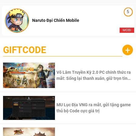
5
Naruto Đại Chiến Mobile
MOBI
GIFTCODE
+
Võ Lâm Truyền Kỳ 2.0 PC chính thức ra
mắt: Sống lại thanh xuân, giữ trọn tinh
thần Võ Lâm
MU Lục Địa VNG ra mắt, gửi tặng game
thủ bộ Code cực giá trị