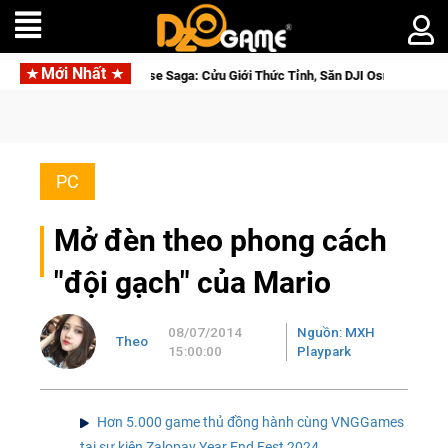
Mới Nhất
 Closed Beta Norse Saga: Cửu Giới Thức Tỉnh, Săn DJI Osmo Pocket 3 Ngay 
PC
Mở đèn theo phong cách
"đội gạch" của Mario
08/07/2014
Nguồn: MXH
Theo
15:00:00
Playpark
Hơn 5.000 game thủ đồng hành cùng VNGGames
tại sự kiện Zalopay Year End Fest 2024