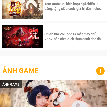
Tam Quốc Chí kích hoạt đại chiến Di
Lăng, tặng siêu code giá trị dành cho
100 độc giả đầu tiên.
Chiến Địa Vô Song ra mắt máy chủ
VS57, sân chơi đích thực dành cho dân
cày
ẢNH GAME
+
ẢNH GAME