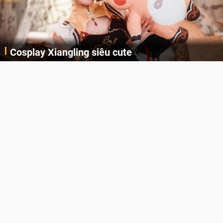
Cosplay Xiangling siêu cute
Cùng thưởng thức những hình ảnh cosplay Xiangling trong Genshin Impact siêu dễ thương của người dùng Weibo "阿包也是兔娘"