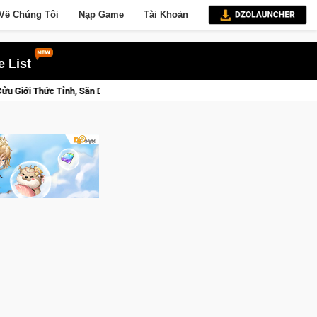
Về Chúng Tôi
Nạp Game
Tài Khoản
 List
I Osmo Pocket 3 Ngay Hôm Nay
Lineage W – Quyền lực và tài 