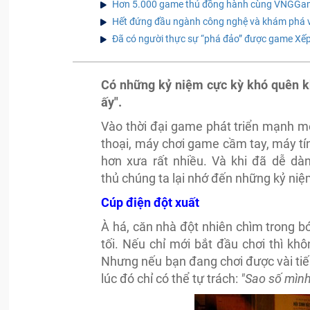
Hơn 5.000 game thủ đồng hành cùng VNGGames
Hết đứng đầu ngành công nghệ và khám phá vũ t
Đã có người thực sự “phá đảo” được game Xếp 
Có những kỷ niệm cực kỳ khó quên kh
ấy".
Vào thời đại game phát triển mạnh mẽ 
thoại, máy chơi game cầm tay, máy tín
hơn xưa rất nhiều. Và khi đã dễ dà
thủ chúng ta lại nhớ đến những kỷ niệ
Cúp điện đột xuất
À há, căn nhà đột nhiên chìm trong b
tối. Nếu chỉ mới bắt đầu chơi thì khô
Nhưng nếu bạn đang chơi được vài tiến
lúc đó chỉ có thể tự trách:
"Sao số mình