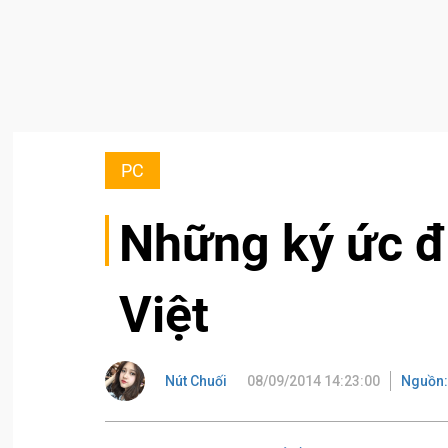
PC
Những ký ức đ
Việt
Nút Chuối
08/09/2014 14:23:00
Nguồn