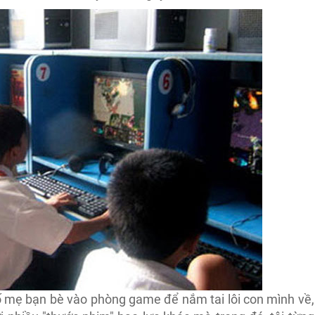
bố mẹ bạn bè vào phòng game để nắm tai lôi con mình về,