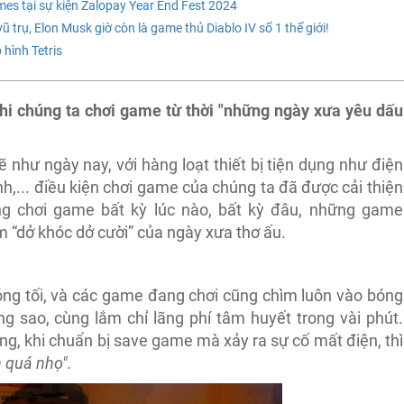
 tại sự kiện Zalopay Year End Fest 2024
rụ, Elon Musk giờ còn là game thủ Diablo IV số 1 thế giới!
hình Tetris
i chúng ta chơi game từ thời "những ngày xưa yêu dấu
như ngày nay, với hàng loạt thiết bị tiện dụng như điện
h,... điều kiện chơi game của chúng ta đã được cải thiện
ng chơi game bất kỳ lúc nào, bất kỳ đâu, những game
m “dở khóc dở cười” của ngày xưa thơ ấu.
óng tối, và các game đang chơi cũng chìm luôn vào bóng
ng sao, cùng lắm chỉ lãng phí tâm huyết trong vài phút.
g, khi chuẩn bị save game mà xảy ra sự cố mất điện, thì
 quá nhọ".