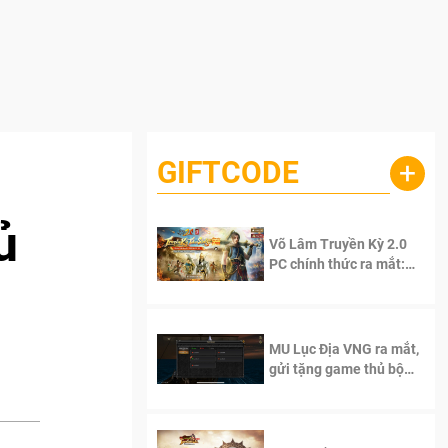
GIFTCODE
+
ủ
Võ Lâm Truyền Kỳ 2.0
PC chính thức ra mắt:
Sống lại thanh xuân, giữ
trọn tinh thần Võ Lâm
MU Lục Địa VNG ra mắt,
gửi tặng game thủ bộ
Code cực giá trị