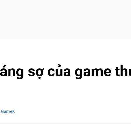
áng sợ của game th
: GameK