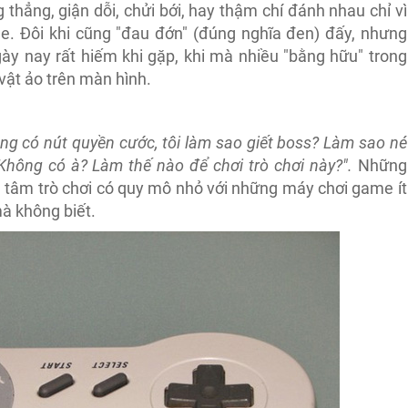
hẳng, giận dỗi, chửi bới, hay thậm chí đánh nhau chỉ vì
. Đôi khi cũng "đau đớn" (đúng nghĩa đen) đấy, nhưng
ày nay rất hiếm khi gặp, khi mà nhiều "bằng hữu" trong
vật ảo trên màn hình.
ng có nút quyền cước, tôi làm sao giết boss? Làm sao né
hông có à? Làm thế nào để chơi trò chơi này?".
Những
g tâm trò chơi có quy mô nhỏ với những máy chơi game ít
mà không biết.