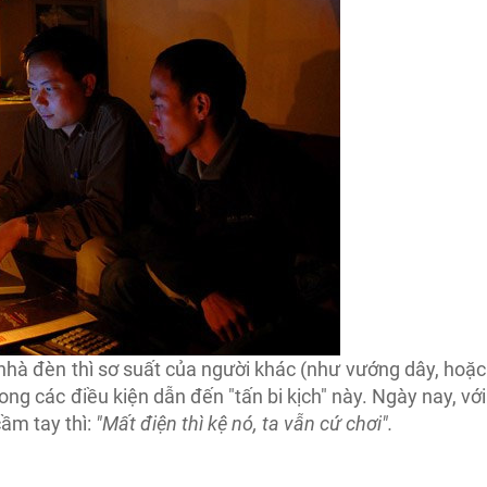
 nhà đèn thì sơ suất của người khác (như vướng dây, hoặc
ong các điều kiện dẫn đến "tấn bi kịch" này. Ngày nay, với
ầm tay thì:
"Mất điện thì kệ nó, ta vẫn cứ chơi".