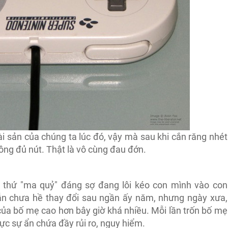
 tài sản của chúng ta lúc đó, vậy mà sau khi cắn răng nhét
hông đủ nút. Thật là vô cùng đau đớn.
à thứ "ma quỷ" đáng sợ đang lôi kéo con mình vào con
 vẫn chưa hề thay đổi sau ngần ấy năm, nhưng ngày xưa,
của bố mẹ cao hơn bây giờ khá nhiều. Mỗi lần trốn bố mẹ
ực sự ẩn chứa đầy rủi ro, nguy hiểm.