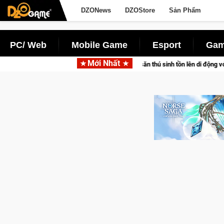
DZONews
DZOStore
Sản Phẩm
PC/ Web
Mobile Game
Esport
Gam
Mới Nhất
etpair đưa bom tấn săn thú sinh tồn lên di động với tên gọi Palworld Online