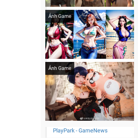
Khi AI Cosplay gái đẹp One Piece
Ảnh Game
Cosplay Xiangling siêu cute
Ảnh Game
PlayPark - GameNews