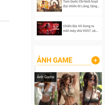
Tam Quốc Chí kích hoạt
đại chiến Di Lăng, tặng
siêu code giá trị dành
cho 100 độc giả đầu
tiên.
Chiến Địa Vô Song ra
mắt máy chủ VS57, sân
chơi đích thực dành cho
dân cày
ẢNH GAME
+
Lala Croft vừa nóng vừa xinh dưới nét vẽ
của AI
Ảnh Game