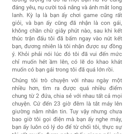
đáng yêu, nụ cười toả nắng và ánh mắt long
lanh. Kỳ lạ là bạn ấy chơi game cũng rất
giỏi, và bạn ấy cũng đã nhận là con gái,
không chần chừ giây phút nào, sau khi kết
thúc trận đấu tôi đã bấm ngay vào nút kết
bạn, đương nhiên là tôi nhận được sự đồng
ý. Khỏi phải nói lúc đó tôi đã vui đến mức
chỉ muốn hét ầm lên, có lẽ do khao khát
muốn có bạn gái trong tôi đã quá lớn rồi.
Chúng tôi trò chuyện với nhau ngày một
nhiều hơn, tìm ra được quá nhiều điểm
chung từ 2 đứa, chia sẻ với nhau tất cả mọi
chuyện. Cứ đến 23 giờ đêm là tắt máy lên
giường nằm nhắn tin. Tuy vậy nhưng chưa
bao giờ tôi gọi điện mà bạn ấy nghe máy,
bạn ấy luôn có lý do để từ chối tôi, thực sự