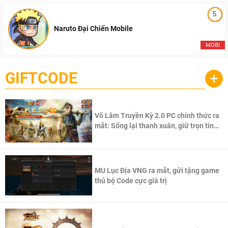
5
Naruto Đại Chiến Mobile
MOBI
GIFTCODE
+
Võ Lâm Truyền Kỳ 2.0 PC chính thức ra
mắt: Sống lại thanh xuân, giữ trọn tinh
thần Võ Lâm
MU Lục Địa VNG ra mắt, gửi tặng game
thủ bộ Code cực giá trị