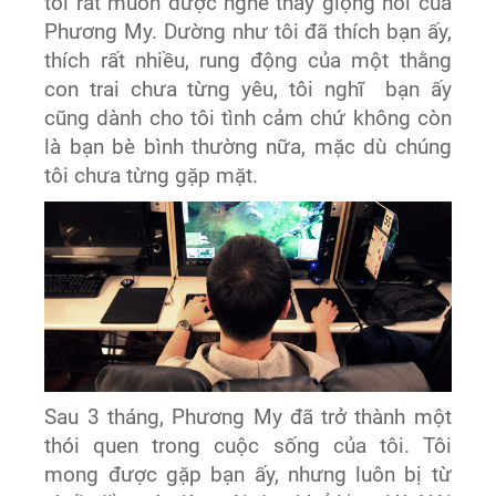
tôi rất muốn được nghe thấy giọng nói của
Phương My. Dường như tôi đã thích bạn ấy,
thích rất nhiều, rung động của một thằng
con trai chưa từng yêu, tôi nghĩ bạn ấy
cũng dành cho tôi tình cảm chứ không còn
là bạn bè bình thường nữa, mặc dù chúng
tôi chưa từng gặp mặt.
Sau 3 tháng, Phương My đã trở thành một
thói quen trong cuộc sống của tôi. Tôi
mong được gặp bạn ấy, nhưng luôn bị từ