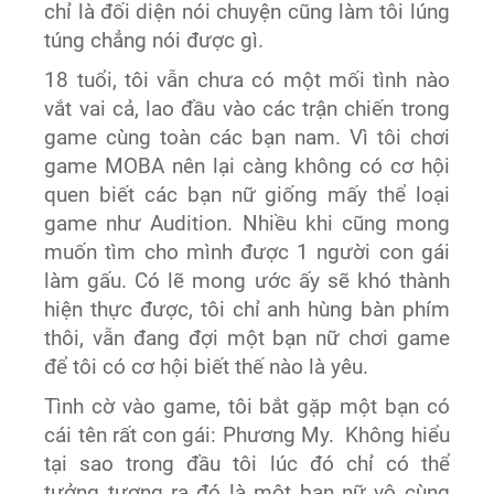
chỉ là đối diện nói chuyện cũng làm tôi lúng
túng chẳng nói được gì.
18 tuổi, tôi vẫn chưa có một mối tình nào
vắt vai cả, lao đầu vào các trận chiến trong
game cùng toàn các bạn nam. Vì tôi chơi
game MOBA nên lại càng không có cơ hội
quen biết các bạn nữ giống mấy thể loại
game như Audition. Nhiều khi cũng mong
muốn tìm cho mình được 1 người con gái
làm gấu. Có lẽ mong ước ấy sẽ khó thành
hiện thực được, tôi chỉ anh hùng bàn phím
thôi, vẫn đang đợi một bạn nữ chơi game
để tôi có cơ hội biết thế nào là yêu.
Tình cờ vào game, tôi bắt gặp một bạn có
cái tên rất con gái: Phương My. Không hiểu
tại sao trong đầu tôi lúc đó chỉ có thể
tưởng tượng ra đó là một bạn nữ vô cùng