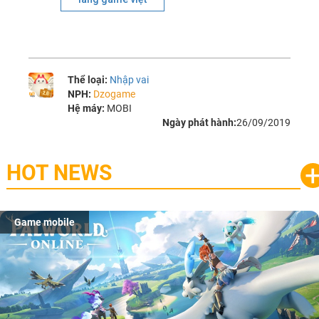
Thể loại:
Nhập vai
NPH:
Dzogame
Hệ máy:
MOBI
Ngày phát hành:
26/09/2019
HOT NEWS
Game mobile