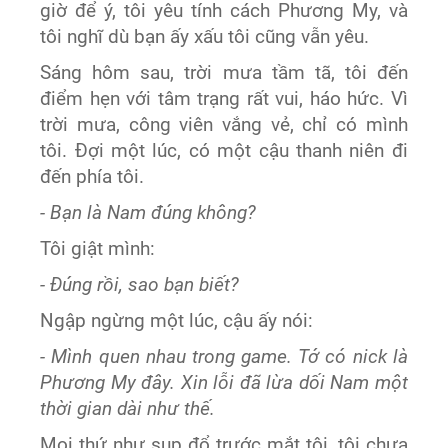
giờ để ý, tôi yêu tính cách Phương My, và
tôi nghĩ dù bạn ấy xấu tôi cũng vẫn yêu.
Sáng hôm sau, trời mưa tầm tã, tôi đến
điểm hẹn với tâm trạng rất vui, háo hức. Vì
trời mưa, công viên vắng vẻ, chỉ có mình
tôi. Đợi một lúc, có một cậu thanh niên đi
đến phía tôi.
- Bạn là Nam đúng không?
Tôi giật mình:
- Đúng rồi, sao bạn biết?
Ngập ngừng một lúc, cậu ấy nói:
- Mình quen nhau trong game. Tớ có nick là
Phương My đây. Xin lỗi đã lừa dối Nam một
thời gian dài như thế.
Mọi thứ như sụp đổ trước mắt tôi, tôi chưa