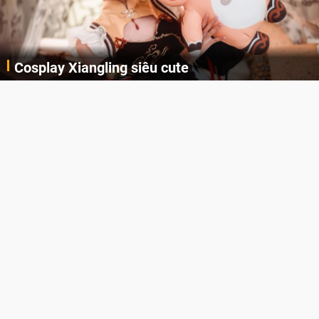
Cosplay Xiangling siêu cute
Cùng thưởng thức những hình ảnh cosplay Xiangling trong Genshin Impact siêu dễ thương của người dùng Weibo "阿包也是兔娘"