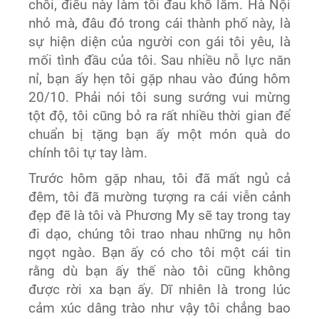
chối, điều này làm tôi đau khổ lắm. Hà Nội
nhỏ mà, đâu đó trong cái thành phố này, là
sự hiện diện của người con gái tôi yêu, là
mối tình đầu của tôi. Sau nhiều nỗ lực năn
nỉ, bạn ấy hẹn tôi gặp nhau vào đúng hôm
20/10. Phải nói tôi sung sướng vui mừng
tột độ, tôi cũng bỏ ra rất nhiều thời gian để
chuẩn bị tặng bạn ấy một món quà do
chính tôi tự tay làm.
Trước hôm gặp nhau, tôi đã mất ngủ cả
đêm, tôi đã mường tượng ra cái viễn cảnh
đẹp đẽ là tôi và Phương My sẽ tay trong tay
đi dạo, chúng tôi trao nhau những nụ hôn
ngọt ngào. Bạn ấy có cho tôi một cái tin
rằng dù bạn ấy thế nào tôi cũng không
được rời xa bạn ấy. Dĩ nhiên là trong lúc
cảm xúc dâng trào như vậy tôi chẳng bao