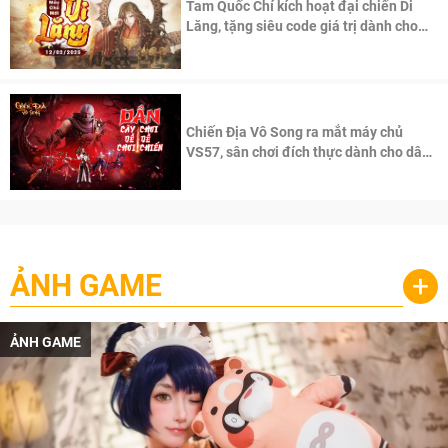
Tam Quốc Chí kích hoạt đại chiến Di
Lăng, tặng siêu code giá trị dành cho
100 độc giả đầu tiên.
Chiến Địa Vô Song ra mắt máy chủ
VS57, sân chơi đích thực dành cho dân
cày
ẢNH GAME
+
ẢNH GAME