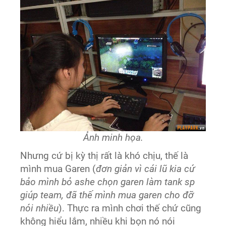
Ảnh minh họa.
Nhưng cứ bị kỳ thị rất là khó chịu, thế là
mình mua Garen (
đơn giản vì cái lũ kia cứ
bảo mình bỏ ashe chọn garen làm tank sp
giúp team, đã thế mình mua garen cho đỡ
nói nhiều
). Thực ra mình chơi thế chứ cũng
không hiểu lắm, nhiều khi bọn nó nói