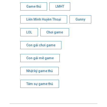
Game thủ
LMHT
Liên Minh Huyền Thoại
Gunny
LOL
Chơi game
Con gái chơi game
Con gái mê game
Nhật ký game thủ
Tâm sự game thủ