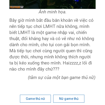
Ảnh minh họa.
Bây giờ mình bắt đầu băn khoăn về việc có
nên tiếp tục chơi LMHT nữa không, mình
biết LMHT là một game nhập vai, chiến
thuật, đối kháng hay và có vẻ như nó không
dành cho mình, cho tụi con gái bọn mình.
Mà tiếp tục chơi cùng người quen thì cũng
được thôi, nhưng mình không thích người
ta bị kéo xuống theo mình. Haizzzz,z lối đi
nào cho mình đây chứ???
(tâm sự của một bạn game thủ nữ)
Game thủ nữ
Nữ game thủ