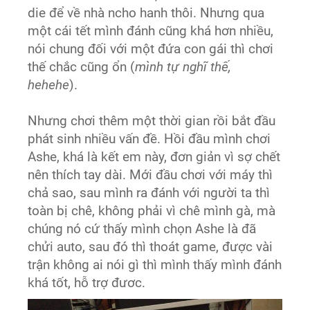
die để về nhà ncho hanh thôi. Nhưng qua
một cái tết mình đánh cũng khá hơn nhiều,
nói chung đối với một đứa con gái thì chơi
thế chắc cũng ổn (
mình tự nghĩ thế,
hehehe
).
Nhưng chơi thêm một thời gian rồi bắt đầu
phát sinh nhiều vấn đề. Hồi đầu mình chơi
Ashe, khá là kết em này, đơn giản vì sợ chết
nên thích tay dài. Mới đầu chơi với máy thì
chả sao, sau mình ra đánh với người ta thì
toàn bị chê, không phải vì chê mình gà, mà
chúng nó cứ thấy mình chọn Ashe là đã
chửi auto, sau đó thì thoát game, được vài
trận không ai nói gì thì mình thấy mình đánh
khá tốt, hỗ trợ đươc.