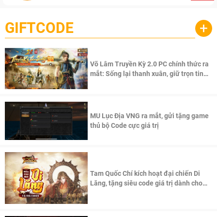
GIFTCODE
+
Võ Lâm Truyền Kỳ 2.0 PC chính thức ra
mắt: Sống lại thanh xuân, giữ trọn tinh
thần Võ Lâm
MU Lục Địa VNG ra mắt, gửi tặng game
thủ bộ Code cực giá trị
Tam Quốc Chí kích hoạt đại chiến Di
Lăng, tặng siêu code giá trị dành cho
100 độc giả đầu tiên.