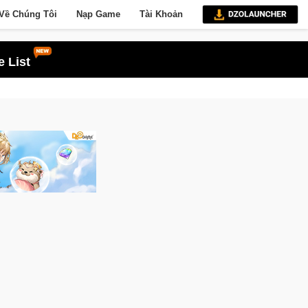
Về Chúng Tôi
Nạp Game
Tài Khoản
 List
Norse Saga: Cửu Giới Thức Tỉnh, Săn DJI Osmo Pocket 3 Ngay Hôm Nay