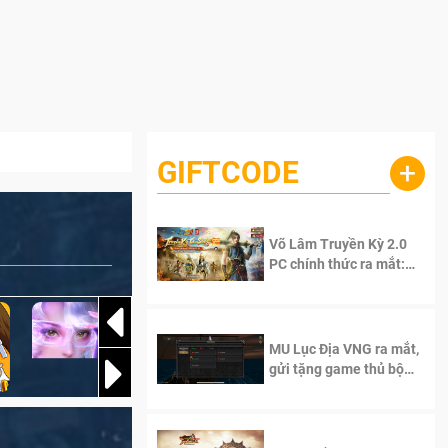
GIFTCODE
+
Võ Lâm Truyền Kỳ 2.0
PC chính thức ra mắt:
Sống lại thanh xuân, giữ
trọn tinh thần Võ Lâm
MU Lục Địa VNG ra mắt,
gửi tặng game thủ bộ
Code cực giá trị