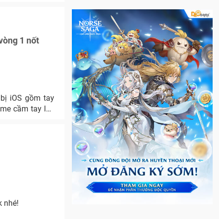
vòng 1 nốt
 bị iOS gồm tay
ame cầm tay lên
k nhé!