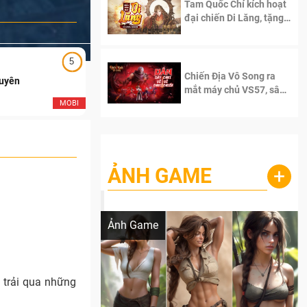
Tam Quốc Chí kích hoạt
đại chiến Di Lăng, tặng
siêu code giá trị dành
cho 100 độc giả đầu
tiên.
5
5
Chiến Địa Vô Song ra
Duyên
Ngạo Thiên Mobile
mắt máy chủ VS57, sân
chơi đích thực dành cho
MOBI
MOB
dân cày
ẢNH GAME
+
Lala Croft vừa nóng vừa xinh dưới nét vẽ
của AI
Ảnh Game
c trải qua những