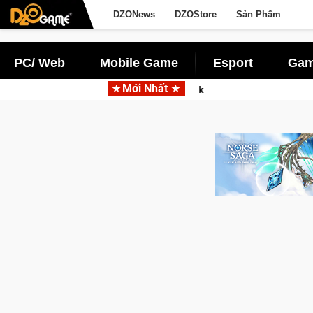
DZONews
DZOStore
Sản Phẩm
PC/ Web
Mobile Game
Esport
Gam
Mới Nhất
Garena hợp tác cùng Pocketpair đưa bom tấn săn thú sinh tồn l