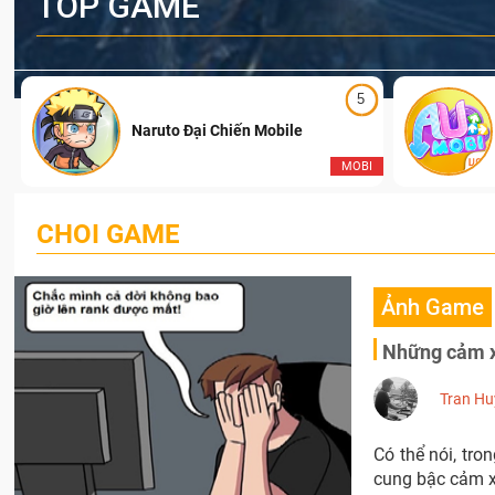
TOP GAME
5
Naruto Đại Chiến Mobile
I
MOBI
CHOI GAME
Ảnh Game
Những cảm xú
Tran Hu
Có thể nói, tro
cung bậc cảm x