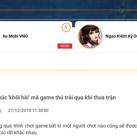
5
Au Mobi VNG
Ngạo Kiếm Kỳ 
MOBI
c 'khôi hài' mà game thủ trải qua khi thua trận
y
27/12/2018 11:30:00
ng quá trình chơi game bất kì một người chơi nào cũng sẽ đượ
úc rất khác nhau.