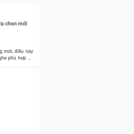
ựa chon mới
 mới, điều này
nghe phù hợp để