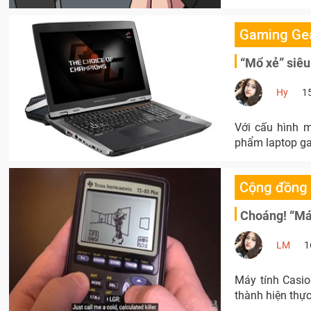
Gaming Ge
“Mổ xẻ” siêu
Hy
1
Với cấu hình 
phẩm laptop ga
Cộng đồng
Choáng! “Má
LM
1
Máy tính Casio
thành hiện thực