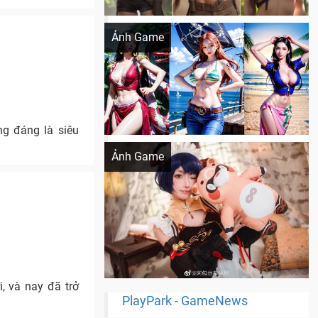
Khi AI Cosplay gái đẹp One Piece
Ảnh Game
g đáng là siêu
Cosplay Xiangling siêu cute
Ảnh Game
, và nay đã trở
PlayPark - GameNews