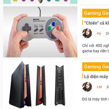
Gaming Ge
“Chiến” cả k
Hy
2
Chỉ với 400 ng
game hay nền t
Gaming Ge
Lộ diện máy 
LM
2
Đó là máy tính 