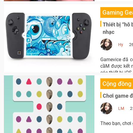
Gaming Ge
Thiết bị “hô
nhạc
Hy
2
Gamevice đã cô
cầM được kết n
các thiết bị iOS.
Cộng đồng
Chơi game để
LM
2
Theo bạn, chơi 