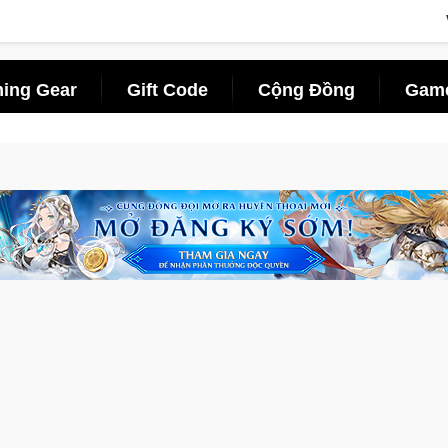
ing Gear
Gift Code
Cộng Đồng
Game
ên di động với tên gọi Palworld Online
Gia Nhập Closed Beta 