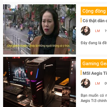
Cộng đồng
Có thật dân 
LM
1
Đây đang là đề
Gaming Ge
MSI Aegis T
LM
0
Bạn muốn có mộ
Aegis Ti3 chính