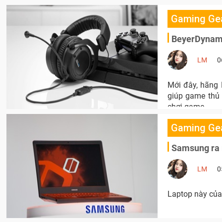
Gaming Ge
BeyerDynami
LM
0
Mới đây, hãng
giúp game thủ 
chơi game.
Gaming Ge
Samsung ra 
LM
0
Laptop này của