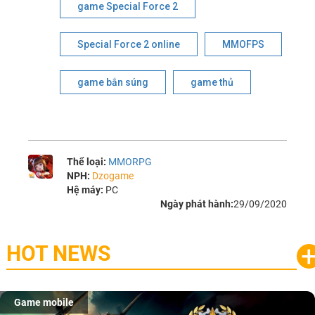
game Special Force 2
Special Force 2 online
MMOFPS
game bắn súng
game thủ
Thể loại:
MMORPG
NPH:
Dzogame
Hệ máy:
PC
Ngày phát hành:
29/09/2020
HOT NEWS
Game mobile