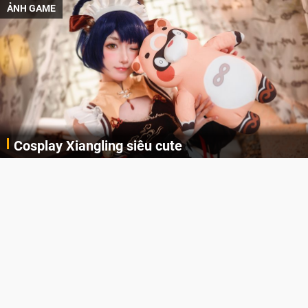
ẢNH GAME
Lala Croft vừa nóng vừa xinh dưới nét vẽ của
AI
Cùng đến với những hình ảnh Lala Croft của Tomb Raider dưới nét vẽ của AI. Một cô nàng xinh đẹp, nóng bỏng nhưng cũng rắn rỏi và mạnh mẽ.