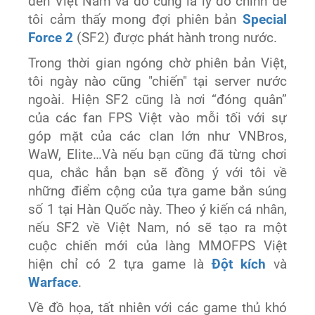
đến Việt Nam và đó cũng là lý do chính để
tôi cảm thấy mong đợi phiên bản
Special
Force 2
(SF2) được phát hành trong nước.
Trong thời gian ngóng chờ phiên bản Việt,
tôi ngày nào cũng "chiến" tại server nước
ngoài. Hiện SF2 cũng là nơi “đóng quân”
của các fan FPS Việt vào mỗi tối với sự
góp mặt của các clan lớn như VNBros,
WaW, Elite…Và nếu bạn cũng đã từng chơi
qua, chắc hẳn bạn sẽ đồng ý với tôi về
những điểm cộng của tựa game bắn súng
số 1 tại Hàn Quốc này. Theo ý kiến cá nhân,
nếu SF2 về Việt Nam, nó sẽ tạo ra một
cuộc chiến mới của làng MMOFPS Việt
hiện chỉ có 2 tựa game là
Đột kích
và
Warface
.
Về đồ họa, tất nhiên với các game thủ khó