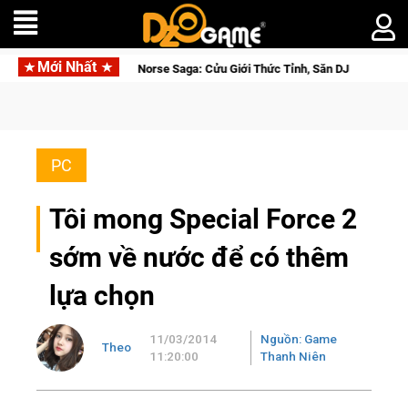
Mới Nhất
Closed Beta Norse Saga: Cửu Giới Thức Tỉnh, Săn DJI Osmo Pocket 3 Ngay H
PC
Tôi mong Special Force 2
sớm về nước để có thêm
lựa chọn
11/03/2014
Nguồn: Game
Theo
11:20:00
Thanh Niên