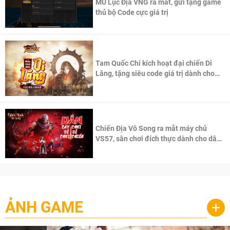
MU Lục Địa VNG ra mắt, gửi tặng game
thủ bộ Code cực giá trị
Tam Quốc Chí kích hoạt đại chiến Di
Lăng, tặng siêu code giá trị dành cho
100 độc giả đầu tiên.
Chiến Địa Vô Song ra mắt máy chủ
VS57, sân chơi đích thực dành cho dân
cày
ẢNH GAME
+