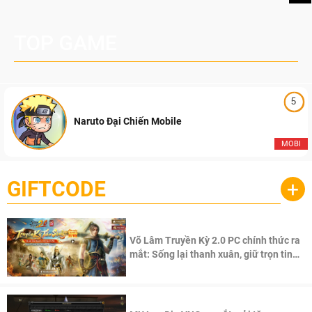
TOP GAME
5
Naruto Đại Chiến Mobile
MOBI
GIFTCODE
+
Võ Lâm Truyền Kỳ 2.0 PC chính thức ra
mắt: Sống lại thanh xuân, giữ trọn tinh
thần Võ Lâm