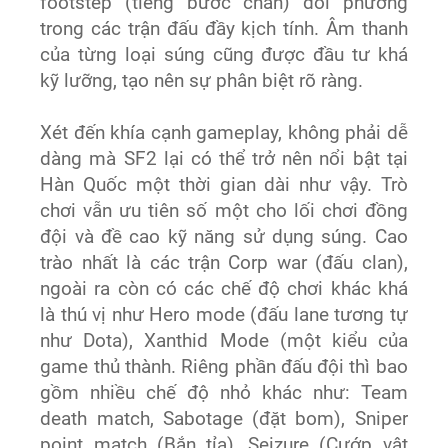
footstep (tiếng bước chân) đối phương
trong các trận đấu đầy kịch tính. Âm thanh
của từng loại súng cũng được đầu tư khá
kỹ lưỡng, tạo nên sự phân biệt rõ ràng.
Xét đến khía cạnh gameplay, không phải dễ
dàng mà SF2 lại có thể trở nên nổi bật tại
Hàn Quốc một thời gian dài như vậy. Trò
chơi vẫn ưu tiên số một cho lối chơi đồng
đội và đề cao kỹ năng sử dụng súng. Cao
trào nhất là các trận Corp war (đấu clan),
ngoài ra còn có các chế độ chơi khác khá
là thú vị như Hero mode (đấu lane tương tự
như Dota), Xanthid Mode (một kiểu của
game thủ thành. Riêng phần đấu đội thì bao
gồm nhiều chế độ nhỏ khác như: Team
death match, Sabotage (đặt bom), Sniper
point match (Bắn tỉa), Seizure (Cướp vật