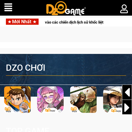
Mới Nhất
 chiến dịch lịch sử khốc liệt
CFVL 2026 Mùa 2 khép lại với h
DZO CHƠI
TOP GAME