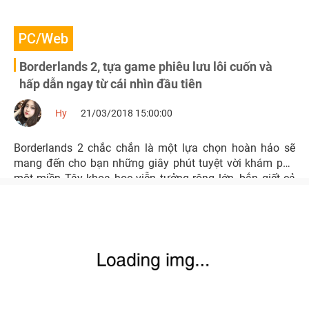
PC/Web
Borderlands 2, tựa game phiêu lưu lôi cuốn và
hấp dẫn ngay từ cái nhìn đầu tiên
Hy
21/03/2018 15:00:00
Borderlands 2 chắc chắn là một lựa chọn hoàn hảo sẽ
mang đến cho bạn những giây phút tuyệt vời khám phá
một miền Tây khoa học viễn tưởng rộng lớn, bắn giết cả
tá kẻ thù và thu lượm hàng trăm khẩu súng quái dị.