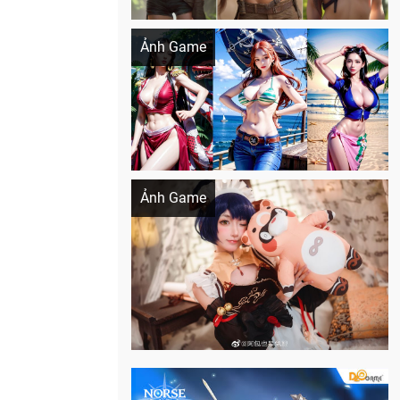
Khi AI Cosplay gái đẹp One Piece
Ảnh Game
Cosplay Xiangling siêu cute
Ảnh Game