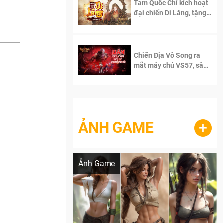
Tam Quốc Chí kích hoạt
đại chiến Di Lăng, tặng
siêu code giá trị dành
cho 100 độc giả đầu
tiên.
Chiến Địa Vô Song ra
mắt máy chủ VS57, sân
chơi đích thực dành cho
dân cày
ẢNH GAME
+
Lala Croft vừa nóng vừa xinh dưới nét vẽ
của AI
Ảnh Game