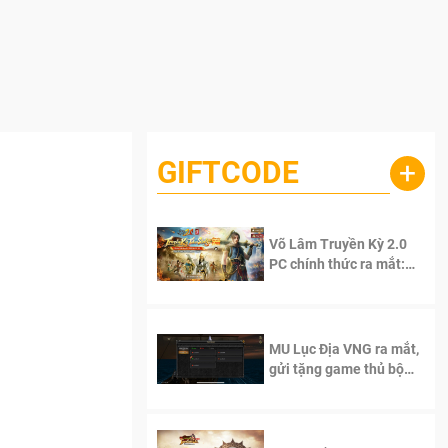
GIFTCODE
+
Võ Lâm Truyền Kỳ 2.0
PC chính thức ra mắt:
Sống lại thanh xuân, giữ
trọn tinh thần Võ Lâm
MU Lục Địa VNG ra mắt,
gửi tặng game thủ bộ
Code cực giá trị