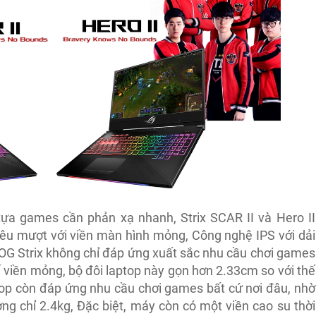
 tựa games cần phản xạ nhanh, Strix SCAR II và Hero II
êu mượt với viền màn hình mỏng, Công nghệ IPS với dải
G Strix không chỉ đáp ứng xuất sắc nhu cầu chơi games
kế viền mỏng, bộ đôi laptop này gọn hơn 2.33cm so với thế
top còn đáp ứng nhu cầu chơi games bất cứ nơi đâu, nhờ
ợng chỉ 2.4kg, Đặc biệt, máy còn có một viền cao su thời