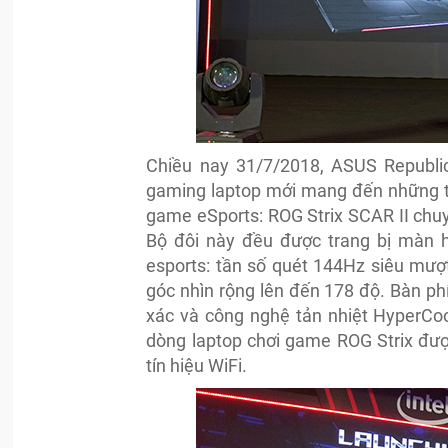
Chiều nay 31/7/2018, ASUS Republi
gaming laptop mới mang đến những tr
game eSports: ROG Strix SCAR II ch
Bộ đôi này đều được trang bị màn h
esports: tần số quét 144Hz siêu mượ
góc nhìn rộng lên đến 178 độ. Bàn ph
xác và công nghệ tản nhiệt HyperCool
dòng laptop chơi game ROG Strix đượ
tín hiệu WiFi.