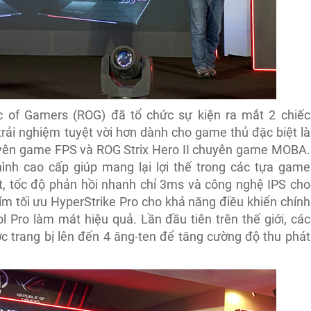
c of Gamers (ROG) đã tổ chức sự kiện ra mắt 2 chiếc
ải nghiệm tuyệt vời hơn dành cho game thủ đặc biệt là
uyên game FPS và ROG Strix Hero II chuyên game MOBA.
ình cao cấp giúp mang lại lợi thế trong các tựa game
t, tốc độ phản hồi nhanh chỉ 3ms và công nghệ IPS cho
ím tối ưu HyperStrike Pro cho khả năng điều khiển chính
 Pro làm mát hiệu quả. Lần đầu tiên trên thế giới, các
c trang bị lên đến 4 ăng-ten để tăng cường độ thu phát