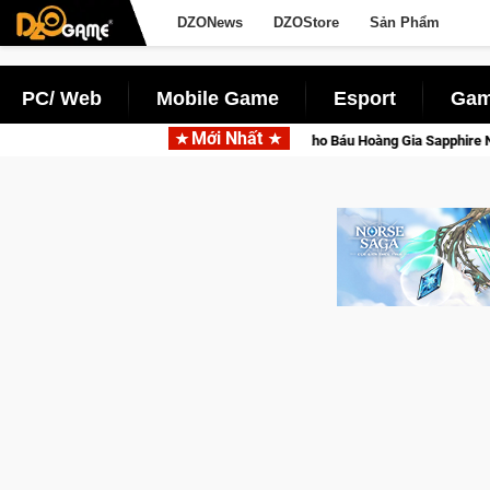
DZONews
DZOStore
Sản Phẩm
PC/ Web
Mobile Game
Esport
Gam
Mới Nhất
y ánh đèn với Kho Báu Hoàng Gia Sapphire Neon Punk