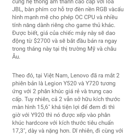
cùng hệ thống âm thanh cao cấp với loa
JBL, bàn phím cơ hỗ trợ đèn nền RGB vàcấu
hình mạnh mẽ cho phép OC CPU và nhiều
tính năng dành riêng cho game thủ khác.
Được biết, giá của chiếc máy này sẽ dao
động từ $2700 và sẽ bắt đầu bán ra ngay
trong tháng này tại thị trường Mỹ và châu
Âu.
Theo đó, tại Việt Nam, Lenovo đã ra mắt 2
phiên bản là Legion Y520 và Y720 tương
ứng với 2 phân khúc giá rẻ và trung cao
cấp. Tuy nhiên, cả 2 vẫn sở hữu kích thước
màn hình 15,6" khá tiện lợi để đem đi thì
giờ với Y920 thì nó được xếp vào phân
khúc hardcore với kích thước tiêu chuẩn
17,3", dày và nặng hơn. Dĩ nhiên, đi cùng với