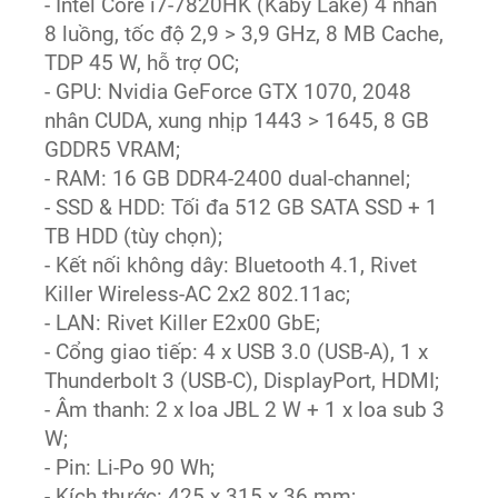
- Intel Core i7-7820HK (Kaby Lake) 4 nhân
8 luồng, tốc độ 2,9 > 3,9 GHz, 8 MB Cache,
TDP 45 W, hỗ trợ OC;
- GPU: Nvidia GeForce GTX 1070, 2048
nhân CUDA, xung nhịp 1443 > 1645, 8 GB
GDDR5 VRAM;
- RAM: 16 GB DDR4-2400 dual-channel;
- SSD & HDD: Tối đa 512 GB SATA SSD + 1
TB HDD (tùy chọn);
- Kết nối không dây: Bluetooth 4.1, Rivet
Killer Wireless-AC 2x2 802.11ac;
- LAN: Rivet Killer E2x00 GbE;
- Cổng giao tiếp: 4 x USB 3.0 (USB-A), 1 x
Thunderbolt 3 (USB-C), DisplayPort, HDMI;
- Âm thanh: 2 x loa JBL 2 W + 1 x loa sub 3
W;
- Pin: Li-Po 90 Wh;
- Kích thước: 425 x 315 x 36 mm;