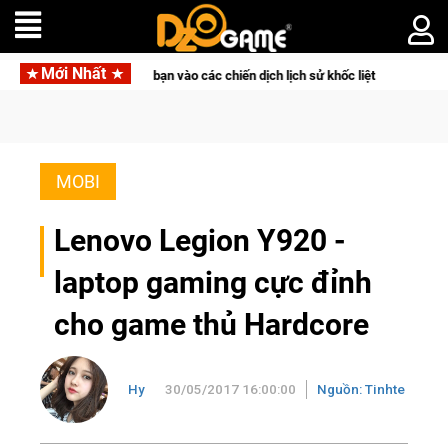
Mới Nhất
h cao đưa bạn vào các chiến dịch lịch sử khốc liệt
CFVL 2026
MOBI
Lenovo Legion Y920 -
laptop gaming cực đỉnh
cho game thủ Hardcore
Hy
30/05/2017 16:00:00
Nguồn: Tinhte