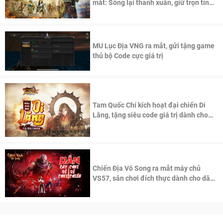
mắt: Sống lại thanh xuân, giữ trọn tinh
thần Võ Lâm
MU Lục Địa VNG ra mắt, gửi tặng game
thủ bộ Code cực giá trị
Tam Quốc Chí kích hoạt đại chiến Di
Lăng, tặng siêu code giá trị dành cho
100 độc giả đầu tiên.
Chiến Địa Vô Song ra mắt máy chủ
VS57, sân chơi đích thực dành cho dân
cày