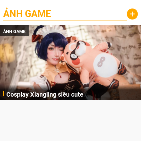
ẢNH GAME
+
ẢNH GAME
Cosplay Xiangling siêu cute
Cùng thưởng thức những hình ảnh cosplay Xiangling trong Genshin Impact siêu dễ thương của người dùng Weibo "阿包也是兔娘"