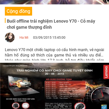
Cộng đồng
Buổi offline trải nghiệm Lenovo Y70 - Cỗ máy
chơi game thượng đỉnh
Ha Mi
03/09/2015 15:45:00
Lenovo Y70 một chiếc laptop có cấu hình mạnh, vẻ ngoài
hầm hố đúng sở thích của game thủ và nhiều ưu điểm
khác như màn hình lớn 17,3 inch, hỗ trợ điều khiển cảm
ứng, loa JBL mạnh mẽ và bàn phím có đèn backlit.