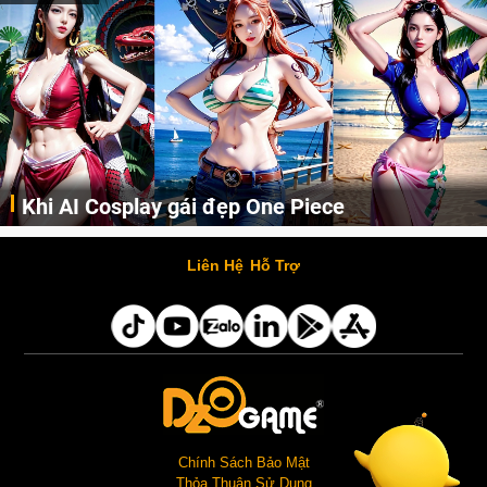
Cosplay Xiangling siêu cute
Cùng thưởng thức những hình ảnh cosplay Xiangling trong Genshin Impact siêu dễ thương của người dùng Weibo "阿包也是兔娘"
Liên Hệ
Hỗ Trợ
Chính Sách Bảo Mật
Thỏa Thuận Sử Dụng