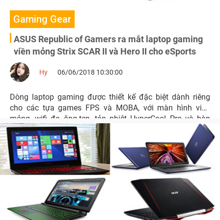
Gaming Gear
ASUS Republic of Gamers ra mắt laptop gaming
viền mỏng Strix SCAR II và Hero II cho eSports
Hy
06/06/2018 10:30:00
Dòng laptop gaming được thiết kế đặc biệt dành riêng
cho các tựa games FPS và MOBA, với màn hình viền
mỏng, wifi đa ăng-ten, tản nhiệt HyperCool Pro và bàn
phím HyperStrike Pro.