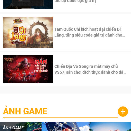
thủ bộ Code cực giá trị
Tam Quốc Chí kích hoạt đại chiến Di
Lăng, tặng siêu code giá trị dành cho
100 độc giả đầu tiên.
Chiến Địa Vô Song ra mắt máy chủ
VS57, sân chơi đích thực dành cho dân
cày
ẢNH GAME
+
ẢNH GAME