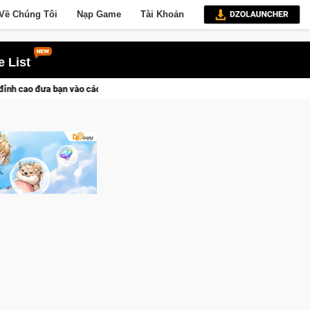
Về Chúng Tôi
Nạp Game
Tài Khoản
 List
dịch lịch sử khốc liệt
CFVL 2026 Mùa 2 khép lại với hành trì