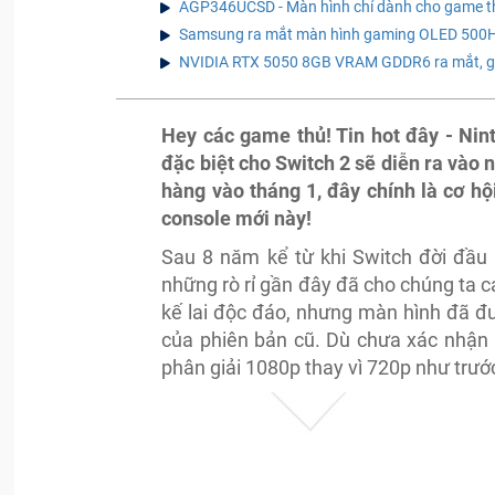
AGP346UCSD - Màn hình chỉ dành cho game th
Samsung ra mắt màn hình gaming OLED 500Hz
NVIDIA RTX 5050 8GB VRAM GDDR6 ra mắt, giá
Hey các game thủ! Tin hot đây - Nin
đặc biệt cho Switch 2 sẽ diễn ra vào 
hàng vào tháng 1, đây chính là cơ h
console mới này!
Sau 8 năm kể từ khi Switch đời đầu 
những rò rỉ gần đây đã cho chúng ta cá
kế lai độc đáo, nhưng màn hình đã đư
của phiên bản cũ. Dù chưa xác nhận 
phân giải 1080p thay vì 720p như trướ