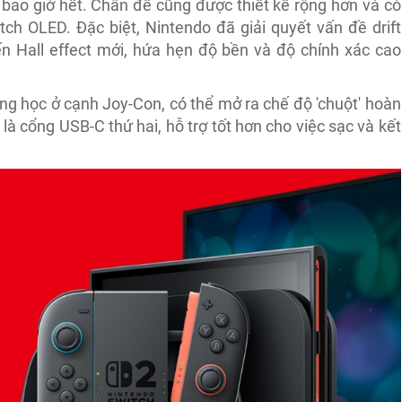
 bao giờ hết. Chân đế cũng được thiết kế rộng hơn và có
tch OLED. Đặc biệt, Nintendo đã giải quyết vấn đề drift
n Hall effect mới, hứa hẹn độ bền và độ chính xác cao
ng học ở cạnh Joy-Con, có thể mở ra chế độ 'chuột' hoàn
 cổng USB-C thứ hai, hỗ trợ tốt hơn cho việc sạc và kết