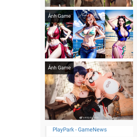
Khi AI Cosplay gái đẹp One Piece
Ảnh Game
Cosplay Xiangling siêu cute
Ảnh Game
PlayPark - GameNews