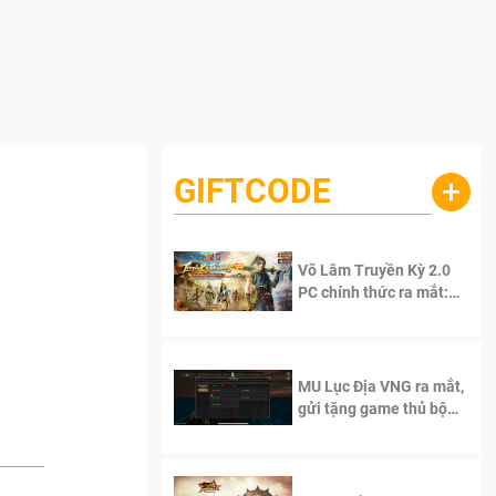
GIFTCODE
+
Võ Lâm Truyền Kỳ 2.0
PC chính thức ra mắt:
Sống lại thanh xuân, giữ
trọn tinh thần Võ Lâm
MU Lục Địa VNG ra mắt,
gửi tặng game thủ bộ
Code cực giá trị