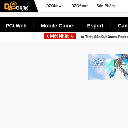
DZONews
DZOStore
Sản Phẩm
PC/ Web
Mobile Game
Esport
Gam
Mới Nhất
e Saga: Cửu Giới Thức Tỉnh, Săn DJI Osmo Pocket 3 Ngay Hôm Nay