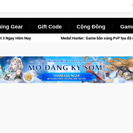
ing Gear
Gift Code
Cộng Đồng
Game
Medal Hunter: Game bắn súng PvP tọa độ đỉnh cao đưa bạn vào các chiến 