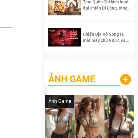
Tam Quốc Chí kích hoạt
đại chiến Di Lăng, tặng
siêu code giá trị dành
cho 100 độc giả đầu
tiên.
Chiến Địa Vô Song ra
mắt máy chủ VS57, sân
chơi đích thực dành cho
dân cày
ẢNH GAME
+
Lala Croft vừa nóng vừa xinh dưới nét vẽ
của AI
Ảnh Game