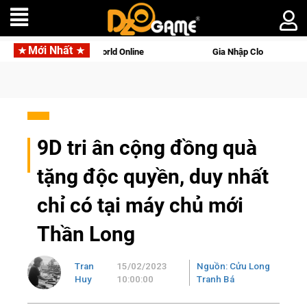
Mới Nhất
tên gọi Palworld Online
Gia Nhập Closed Beta Norse Saga: C
9D tri ân cộng đồng quà
tặng độc quyền, duy nhất
chỉ có tại máy chủ mới
Thần Long
Tran
15/02/2023
Nguồn: Cửu Long
Huy
10:00:00
Tranh Bá