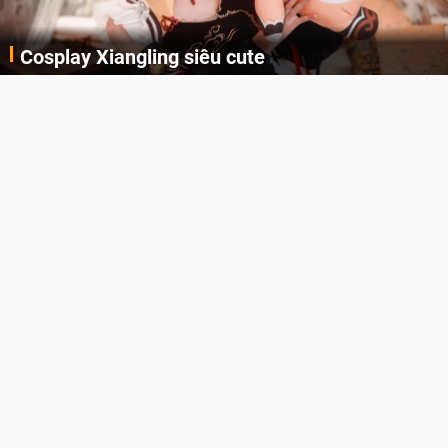
Cosplay Xiangling siêu cute
Cùng thưởng thức những hình ảnh cosplay Xiangling trong Genshin Impact siêu dễ thương của người dùng Weibo "阿包也是兔娘"