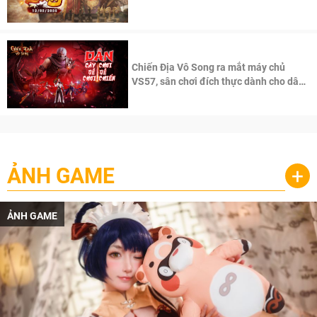
100 độc giả đầu tiên.
Chiến Địa Vô Song ra mắt máy chủ
VS57, sân chơi đích thực dành cho dân
cày
ẢNH GAME
+
ẢNH GAME