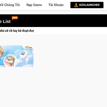
Về Chúng Tôi
Nạp Game
Tài Khoản
 List
 Vương Quyền thành Kent sắp tới!
Trial Xtreme Freedom – Gam