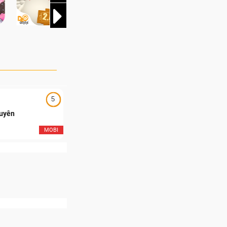
5
5
Duyên
Ngạo Thiên Mobile
MOBI
MOB