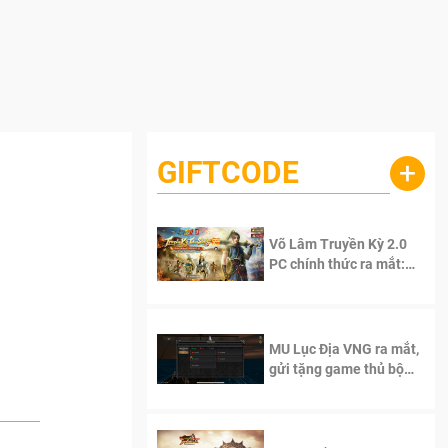
GIFTCODE
+
Võ Lâm Truyền Kỳ 2.0
PC chính thức ra mắt:
Sống lại thanh xuân, giữ
trọn tinh thần Võ Lâm
MU Lục Địa VNG ra mắt,
gửi tặng game thủ bộ
Code cực giá trị