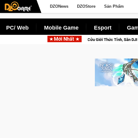
DZONews
DZOStore
Sản Phẩm
PC/ Web
Mobile Game
Esport
Gam
Mới Nhất
osed Beta Norse Saga: Cửu Giới Thức Tỉnh, Săn DJI Osmo Pocket 3 Ngay Hôm