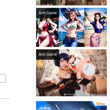
Khi AI Cosplay gái đẹp One Piece
Ảnh Game
Cosplay Xiangling siêu cute
Ảnh Game