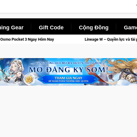
ing Gear
Gift Code
Cộng Đồng
Game
 Nay
Lineage W – Quyền lực và tài phú sẽ về tay kẻ đoạt được