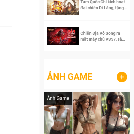
Tam Quốc Chí kích hoạt
đại chiến Di Lăng, tặng
siêu code giá trị dành
cho 100 độc giả đầu
tiên.
Chiến Địa Vô Song ra
mắt máy chủ VS57, sân
chơi đích thực dành cho
dân cày
ẢNH GAME
+
Lala Croft vừa nóng vừa xinh dưới nét vẽ
của AI
Ảnh Game