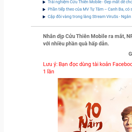
Trải nghiệm Cửu Thiên Mobile - Đẹp mắt dễ chơ
Phần tiếp theo của MV Tự Tâm – Canh Ba, có s
Cặp đôi vàng trong làng Stream ViruSs - Ngân
Nhân dịp Cửu Thiên Mobile ra mắt, N
với nhiều phần quà hấp dẫn.
G
Lưu ý: Bạn đọc dùng tài koản Facebook
1 lần