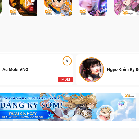
của Đột Kích Việt Nam.
5
Au Mobi VNG
Ngạo Kiếm Kỳ 
MOBI