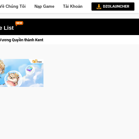
Về Chúng Tôi
Nạp Game
Tài Khoản
 List
p tới!
CFVL 2026 Mùa 2 khép lại với hành trình đầy cảm xúc, 