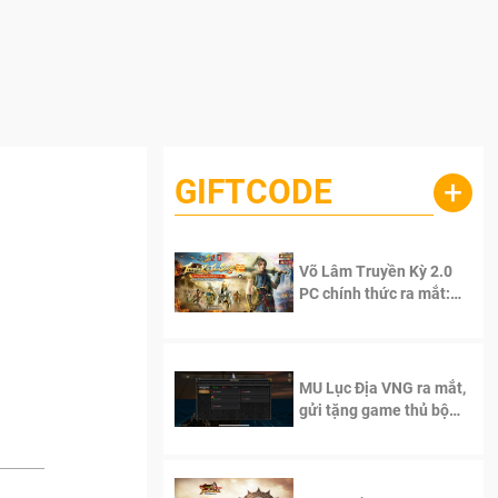
GIFTCODE
+
Võ Lâm Truyền Kỳ 2.0
PC chính thức ra mắt:
Sống lại thanh xuân, giữ
trọn tinh thần Võ Lâm
MU Lục Địa VNG ra mắt,
gửi tặng game thủ bộ
Code cực giá trị