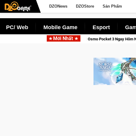
DZONews
DZOStore
Sản Phẩm
PC/ Web
Mobile Game
Esport
Gam
Mới Nhất
Giới Thức Tỉnh, Săn DJI Osmo Pocket 3 Ngay Hôm Nay
Lineag