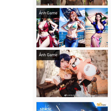
Khi AI Cosplay gái đẹp One Piece
Ảnh Game
Cosplay Xiangling siêu cute
Ảnh Game