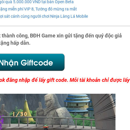
 gói quà 5.000.000 VND tại bản Open Beta
 tặng miễn phí VIP 8, Tướng đỏ mừng ra mắt
i sát cánh cùng người chơi Ninja Làng Lá Mobile
t thành công, BĐH Game xin gửi tặng đến quý độc giả
tặng hấp dẫn.
k đăng nhập để lấy gift code. Mỗi tài khoản chỉ được lấy