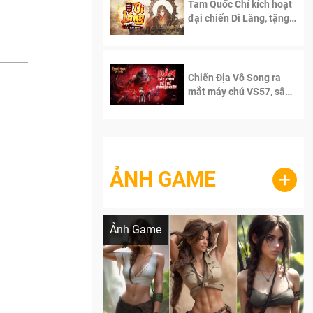
Tam Quốc Chí kích hoạt
đại chiến Di Lăng, tặng
siêu code giá trị dành
cho 100 độc giả đầu
tiên.
Chiến Địa Vô Song ra
mắt máy chủ VS57, sân
chơi đích thực dành cho
dân cày
ẢNH GAME
+
Lala Croft vừa nóng vừa xinh dưới nét vẽ
của AI
Ảnh Game