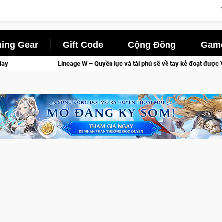
ing Gear
Gift Code
Cộng Đồng
Game
e W – Quyền lực và tài phú sẽ về tay kẻ đoạt được Vương Quyền thành Kent sắ