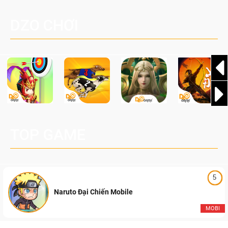
một cuộc phiêu lưu sinh tồn nhiều người chơi mới hiện
Palworld Online
đang được phát triển dựa trên IP Palworld nổi tiếng toàn
DZO CHƠI
cầu, theo giấy phép chính thức từ công ty game Nhật Bản
Pocketpair, Inc.
TOP GAME
5
Naruto Đại Chiến Mobile
MOBI