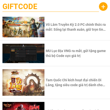
GIFTCODE
+
Võ Lâm Truyền Kỳ 2.0 PC chính thức ra
mắt: Sống lại thanh xuân, giữ trọn tinh
thần Võ Lâm
MU Lục Địa VNG ra mắt, gửi tặng game
thủ bộ Code cực giá trị
Tam Quốc Chí kích hoạt đại chiến Di
Lăng, tặng siêu code giá trị dành cho
100 độc giả đầu tiên.