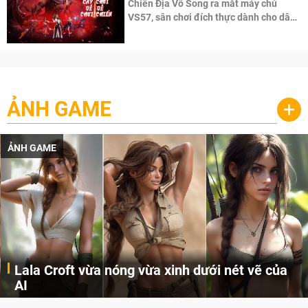
Chiến Địa Vô Song ra mắt máy chủ
VS57, sân chơi đích thực dành cho dân
cày
ẢNH GAME
+
ẢNH GAME
Lala Croft vừa nóng vừa xinh dưới nét vẽ của
AI
Cùng đến với những hình ảnh Lala Croft của Tomb Raider dưới nét vẽ của AI. Một cô nàng xinh đẹp, nóng bỏng nhưng cũng rắn rỏi và mạnh mẽ.