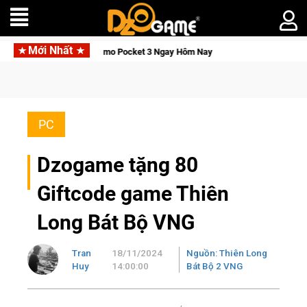
Mới Nhất
Tỉnh, Săn DJI Osmo Pocket 3 Ngay Hôm Nay
Lineage W – Quyề
PC
Dzogame tặng 80
Giftcode game Thiên
Long Bát Bộ VNG
Tran
18/11/2024
Nguồn: Thiên Long
Huy
14:00:00
Bát Bộ 2 VNG