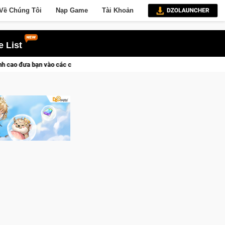
Về Chúng Tôi
Nạp Game
Tài Khoản
 List
 sử khốc liệt
CFVL 2026 Mùa 2 khép lại với hành trình đầy cả