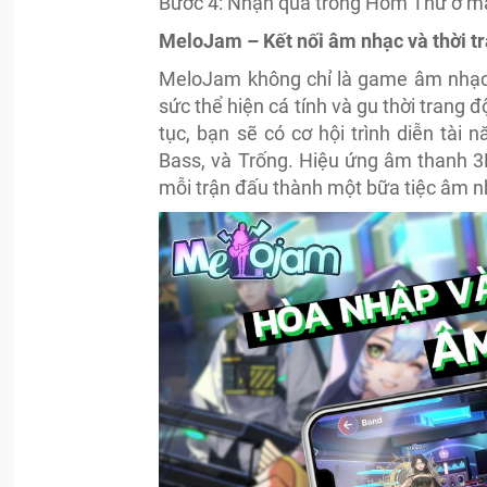
Bước 4: Nhận quà trong Hòm Thư ở mà
MeloJam – Kết nối âm nhạc và thời tr
MeloJam không chỉ là game âm nhạc k
sức thể hiện cá tính và gu thời trang
tục, bạn sẽ có cơ hội trình diễn tài 
Bass, và Trống. Hiệu ứng âm thanh 3
mỗi trận đấu thành một bữa tiệc âm n