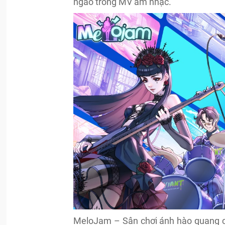
ngào trong MV âm nhạc.
MeloJam – Sân chơi ánh hào quang ch