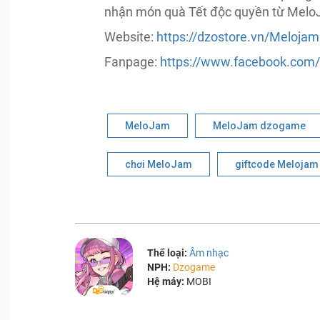
nhận món quà Tết độc quyền từ MeloJ
Website:
https://dzostore.vn/Melojam
Fanpage:
https://www.facebook.co
MeloJam
MeloJam dzogame
chơi MeloJam
giftcode Melojam
Thể loại:
Âm nhạc
NPH:
Dzogame
Hệ máy:
MOBI