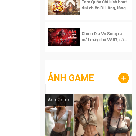
Tam Quốc Chí kích hoạt
đại chiến Di Lăng, tặng
siêu code giá trị dành
cho 100 độc giả đầu
tiên.
Chiến Địa Vô Song ra
mắt máy chủ VS57, sân
chơi đích thực dành cho
dân cày
ẢNH GAME
+
Lala Croft vừa nóng vừa xinh dưới nét vẽ
của AI
Ảnh Game