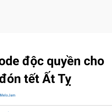
code độc quyền cho
đón tết Ất Tỵ
 MeloJam