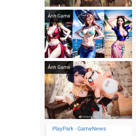
Khi AI Cosplay gái đẹp One Piece
Ảnh Game
Cosplay Xiangling siêu cute
Ảnh Game