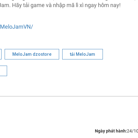
am. Hãy tải game và nhập mã lì xì ngay hôm nay!
m/MeloJamVN/
MeloJam dzostore
tải MeloJam
Ngày phát hành:
24/1