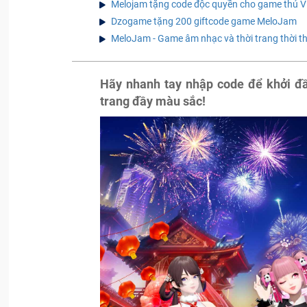
Melojam tặng code độc quyền cho game thủ Việ
Dzogame tặng 200 giftcode game MeloJam
MeloJam - Game âm nhạc và thời trang thời t
Hãy nhanh tay nhập code để khởi đầu
trang đầy màu sắc!