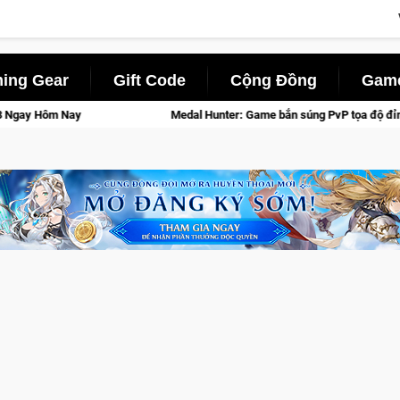
ing Gear
Gift Code
Cộng Đồng
Game
al Hunter: Game bắn súng PvP tọa độ đỉnh cao đưa bạn vào các chiến dịch lịch