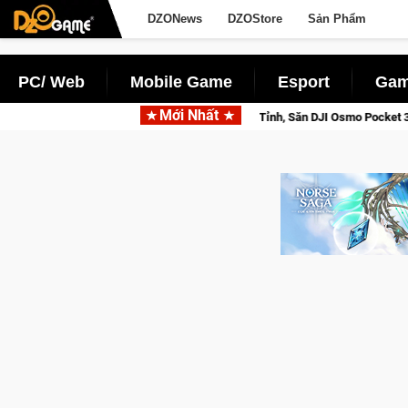
DZONews
DZOStore
Sản Phẩm
PC/ Web
Mobile Game
Esport
Gam
Mới Nhất
ửu Giới Thức Tỉnh, Săn DJI Osmo Pocket 3 Ngay Hôm Nay
Med