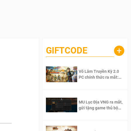
GIFTCODE
+
Võ Lâm Truyền Kỳ 2.0
PC chính thức ra mắt:
Sống lại thanh xuân, giữ
trọn tinh thần Võ Lâm
MU Lục Địa VNG ra mắt,
gửi tặng game thủ bộ
Code cực giá trị