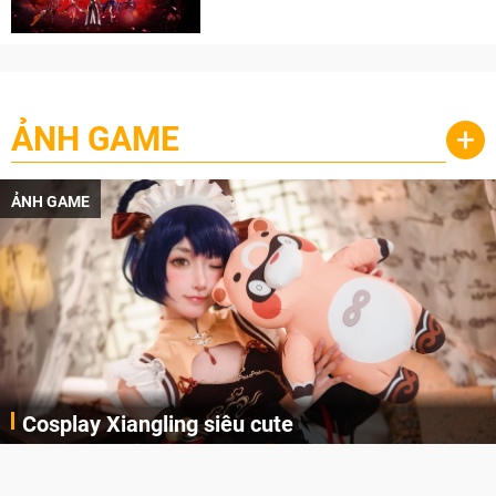
cày
ẢNH GAME
+
ẢNH GAME
Cosplay Xiangling siêu cute
Cùng thưởng thức những hình ảnh cosplay Xiangling trong Genshin Impact siêu dễ thương của người dùng Weibo "阿包也是兔娘"