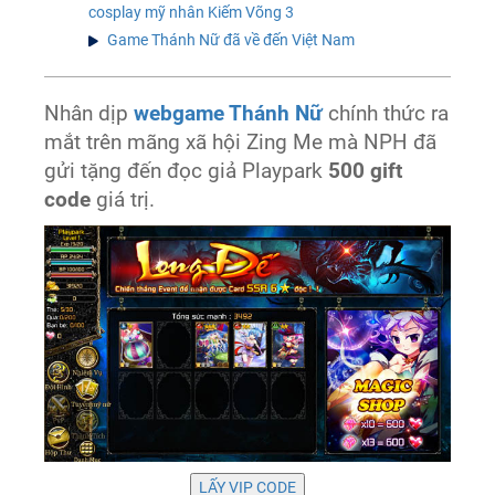
cosplay mỹ nhân Kiếm Võng 3
Game Thánh Nữ đã về đến Việt Nam
Nhân dịp
webgame Thánh Nữ
chính thức ra
mắt trên mãng xã hội Zing Me mà NPH đã
gửi tặng đến đọc giả Playpark
500 gift
code
giá trị.