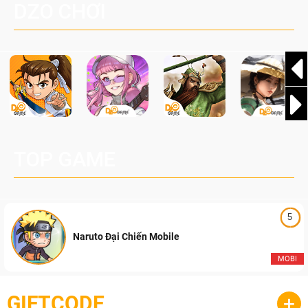
DZO CHƠI
h thức từ công ty game Nhật Bản
TOP GAME
5
Naruto Đại Chiến Mobile
MOBI
GIFTCODE
+