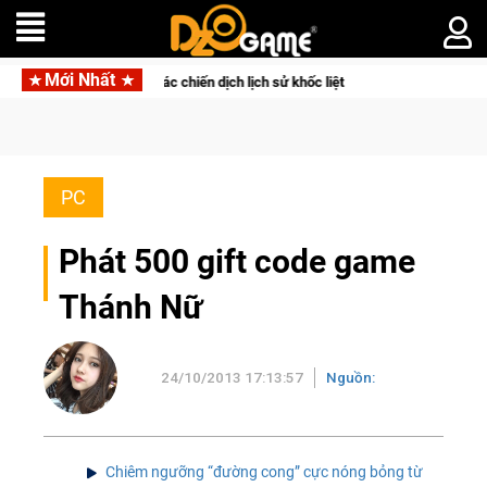
Mới Nhất
ao đưa bạn vào các chiến dịch lịch sử khốc liệt
CFVL 2026 Mùa
PC
Phát 500 gift code game
Thánh Nữ
24/10/2013 17:13:57
Nguồn:
Chiêm ngưỡng “đường cong” cực nóng bỏng từ