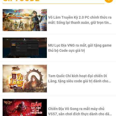
Võ Lâm Truyền Kỳ 2.0 PC chính thức ra
mắt: Sống lại thanh xuân, giữ trọn tinh
thần Võ Lâm
MU Lục Địa VNG ra mắt, gửi tặng game
thủ bộ Code cực giá trị
Tam Quốc Chí kích hoạt đại chiến Di
Lăng, tặng siêu code giá trị dành cho
100 độc giả đầu tiên.
Chiến Địa Vô Song ra mắt máy chủ
VS57, sân chơi đích thực dành cho dân