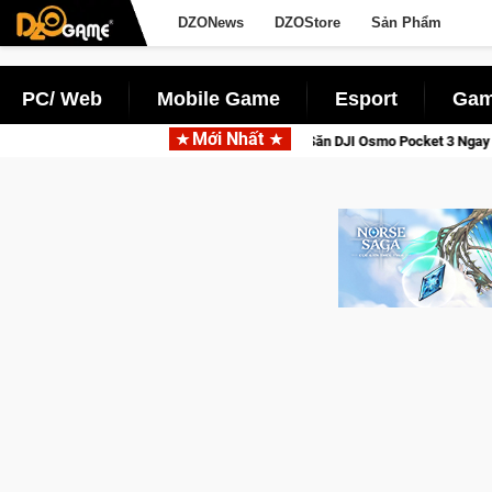
DZONews
DZOStore
Sản Phẩm
PC/ Web
Mobile Game
Esport
Gam
Mới Nhất
aga: Cửu Giới Thức Tỉnh, Săn DJI Osmo Pocket 3 Ngay Hôm Nay