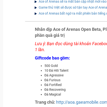
Ace of Arenas sẽ ra mắt bản cập nhật mới và
Game thủ Việt sẽ được sờ tận tay Ace of Are
Ace of Arenas bất ngờ ra mắt phiên bản tiếng 
Nhân dịp Ace of Arenas Open Beta, Pl
phần quà giá trị
Lưu ý: Bạn đọc dùng tài khoản Faceboo
1 lần.
Giftcode bao gồm:
500 Gold
10 Đá Hiti Talent
Đá Agressive
Đá Furious
Đá Fortified
Đá Recovering
Đá Magical
Trang chủ:
http://aoa.gaeamobile.co