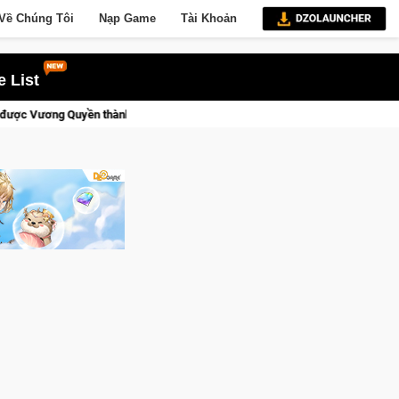
Về Chúng Tôi
Nạp Game
Tài Khoản
 List
h Kent sắp tới!
CFVL 2026 Mùa 2 khép lại với hành trình đầy 