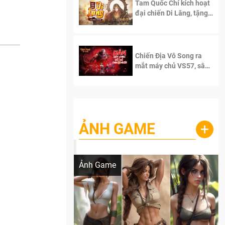
Tam Quốc Chí kích hoạt
đại chiến Di Lăng, tặng
siêu code giá trị dành
cho 100 độc giả đầu
tiên.
Chiến Địa Vô Song ra
mắt máy chủ VS57, sân
chơi đích thực dành cho
dân cày
ẢNH GAME
+
Lala Croft vừa nóng vừa xinh dưới nét vẽ
của AI
Ảnh Game