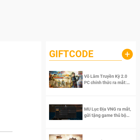
GIFTCODE
+
Võ Lâm Truyền Kỳ 2.0
PC chính thức ra mắt:
Sống lại thanh xuân, giữ
trọn tinh thần Võ Lâm
MU Lục Địa VNG ra mắt,
gửi tặng game thủ bộ
Code cực giá trị