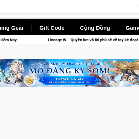
ing Gear
Gift Code
Cộng Đồng
Game
Lineage W – Quyền lực và tài phú sẽ về tay kẻ đoạt được Vương Quyền thàn