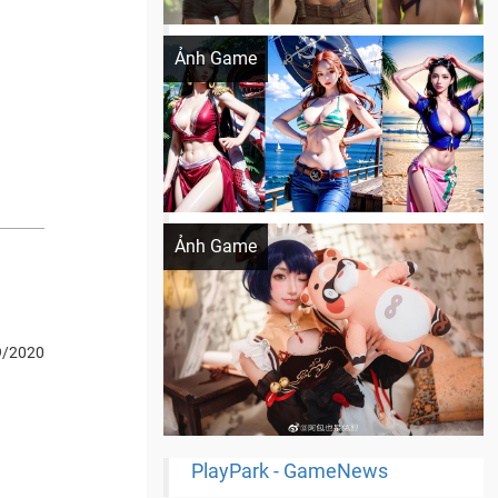
Khi AI Cosplay gái đẹp One Piece
Ảnh Game
Cosplay Xiangling siêu cute
Ảnh Game
9/2020
PlayPark - GameNews