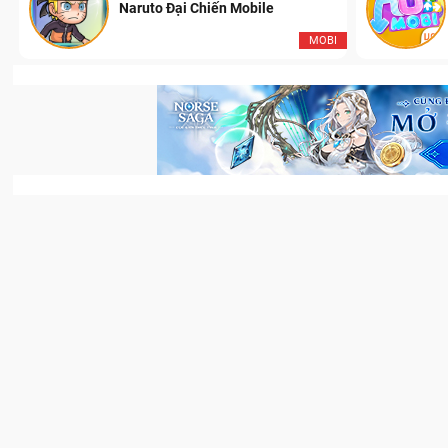
Naruto Đại Chiến Mobile
I
MOBI