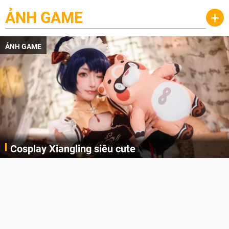
ẢNH GAME
+
ẢNH GAME
Cosplay Xiangling siêu cute
Cùng thưởng thức những hình ảnh cosplay Xiangling trong Genshin Impact siêu dễ thương của người dùng Weibo "阿包也是兔娘"