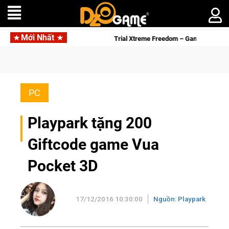
Mới Nhất
Kent sắp tới!
Trial Xtreme Freedom – Game đua xe mô tô PvP s
PC
Playpark tặng 200
Giftcode game Vua
Pocket 3D
17/12/2016 10:30:00
Nguồn: Playpark