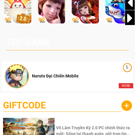
TOP GAME
5
Naruto Đại Chiến Mobile
MOBI
GIFTCODE
+
Võ Lâm Truyền Kỳ 2.0 PC chính thức ra
mắt: Sống lại thanh xuân, giữ trọn tinh