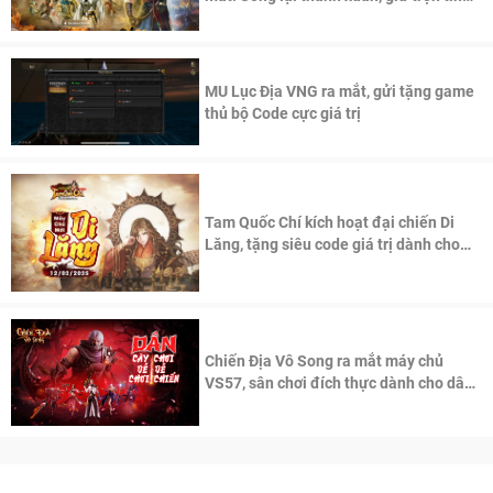
thần Võ Lâm
MU Lục Địa VNG ra mắt, gửi tặng game
thủ bộ Code cực giá trị
Tam Quốc Chí kích hoạt đại chiến Di
Lăng, tặng siêu code giá trị dành cho
100 độc giả đầu tiên.
Chiến Địa Vô Song ra mắt máy chủ
VS57, sân chơi đích thực dành cho dân
cày