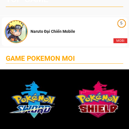
5
Naruto Đại Chiến Mobile
MOBI
GAME POKEMON MOI