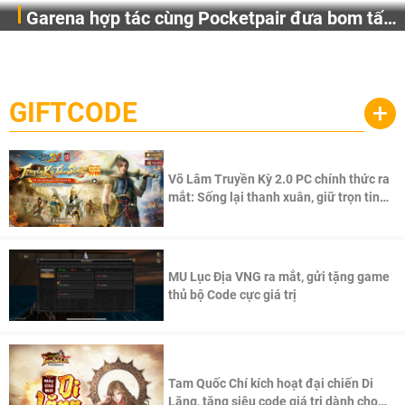
Garena hợp tác cùng Pocketpair đưa bom tấn
Garena Singapore hôm nay đã công bố Palworld Online,
săn thú sinh tồn lên di động với tên gọi
một cuộc phiêu lưu sinh tồn nhiều người chơi mới hiện
Palworld Online
đang được phát triển dựa trên IP Palworld nổi tiếng toàn
cầu, theo giấy phép chính thức từ công ty game Nhật Bản
GIFTCODE
+
Pocketpair, Inc.
Võ Lâm Truyền Kỳ 2.0 PC chính thức ra
mắt: Sống lại thanh xuân, giữ trọn tinh
thần Võ Lâm
MU Lục Địa VNG ra mắt, gửi tặng game
thủ bộ Code cực giá trị
Tam Quốc Chí kích hoạt đại chiến Di
Lăng, tặng siêu code giá trị dành cho