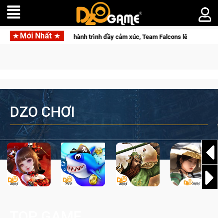
Mới Nhất
với hành trình đầy cảm xúc, Team Falcons lên ngôi vô địch
Tr
DZO CHƠI
TOP GAME