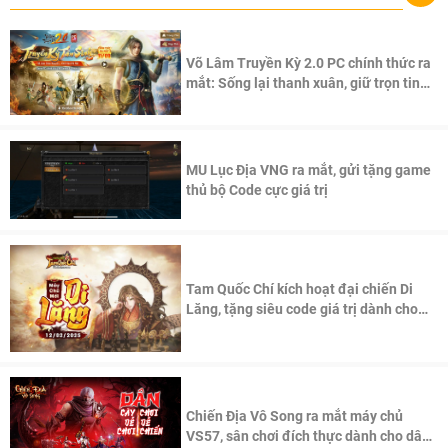
Võ Lâm Truyền Kỳ 2.0 PC chính thức ra
mắt: Sống lại thanh xuân, giữ trọn tinh
thần Võ Lâm
MU Lục Địa VNG ra mắt, gửi tặng game
thủ bộ Code cực giá trị
Tam Quốc Chí kích hoạt đại chiến Di
Lăng, tặng siêu code giá trị dành cho
100 độc giả đầu tiên.
Chiến Địa Vô Song ra mắt máy chủ
VS57, sân chơi đích thực dành cho dân