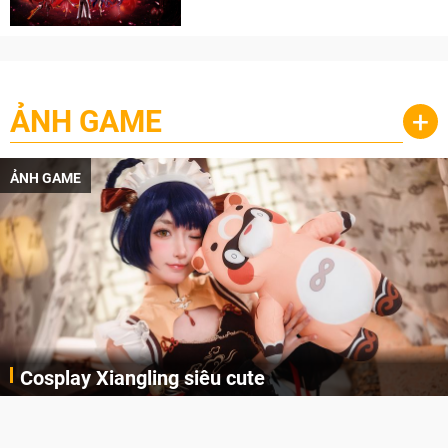
cày
ẢNH GAME
+
ẢNH GAME
Cosplay Xiangling siêu cute
Cùng thưởng thức những hình ảnh cosplay Xiangling trong Genshin Impact siêu dễ thương của người dùng Weibo "阿包也是兔娘"