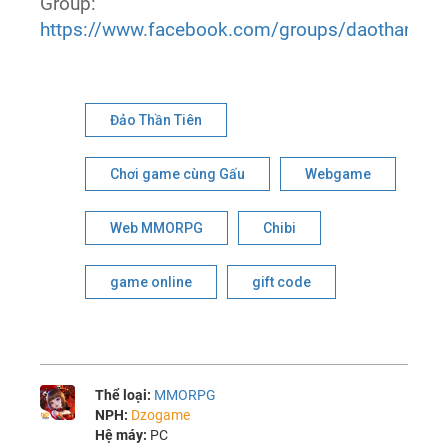
Group:
https://www.facebook.com/groups/daothantienc
Đảo Thần Tiên
Chơi game cùng Gấu
Webgame
Web MMORPG
Chibi
game online
gift code
Thể loại:
MMORPG
NPH:
Dzogame
Hệ máy:
PC