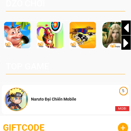
DZO CHƠI
cầu, theo giấy phép chính thức từ công ty game Nhật Bản
Pocketpair, Inc.
TOP GAME
5
Naruto Đại Chiến Mobile
MOBI
GIFTCODE
+