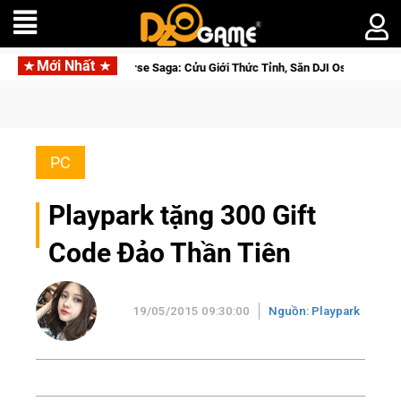
Mới Nhất
losed Beta Norse Saga: Cửu Giới Thức Tỉnh, Săn DJI Osmo Pocket 3 Ngay Hô
PC
Playpark tặng 300 Gift
Code Đảo Thần Tiên
19/05/2015 09:30:00
Nguồn: Playpark