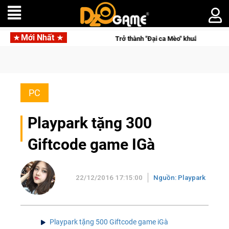
Mới Nhất
ên ngôi vô địch
Trở thành "Đại ca Mèo" khuấy đảo thế giới ng
PC
Playpark tặng 300
Giftcode game IGà
22/12/2016 17:15:00
Nguồn: Playpark
Playpark tặng 500 Giftcode game iGà