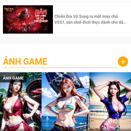
Chiến Địa Vô Song ra mắt máy chủ
VS57, sân chơi đích thực dành cho dân
cày
ẢNH GAME
+
ẢNH GAME