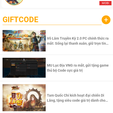
MOBI
GIFTCODE
+
Võ Lâm Truyền Kỳ 2.0 PC chính thức ra
mắt: Sống lại thanh xuân, giữ trọn tinh
thần Võ Lâm
MU Lục Địa VNG ra mắt, gửi tặng game
thủ bộ Code cực giá trị
Tam Quốc Chí kích hoạt đại chiến Di
Lăng, tặng siêu code giá trị dành cho
100 độc giả đầu tiên.