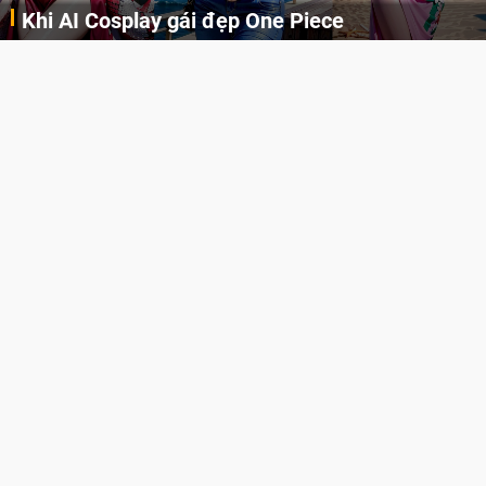
Khi AI Cosplay gái đẹp One Piece
Những cô nàng nóng bỏng Boa Hancock, Nico Robin, Nami, Yamato hay Perona được AI vẽ lại dưới hình thức Cosplay cực kỳ chuẩn chỉnh.