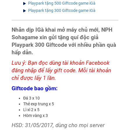
Playpark tặng 500 Giftcode game iGà
Playpark tặng 300 Giftcode game iGà
Nhân dịp IGà khai mở máy chủ mới, NPH
Sohagame xin gửi tặng quí độc giả
Playpark 300 Giftcode với nhiều phần quà
hấp dẫn.
Lưu ý: Bạn đọc dùng tài khoản Facebook
đăng nhập để lấy gift code. Mỗi tài khoản
chỉ được lấy 1 lần.
Giftcode bao gồm:
Đá 3 x 10
Thẻ exp trung x 5
Lì xì 2 x 5
Hòm vàng x 3
HSD: 31/05/2017, dùng cho mọi server