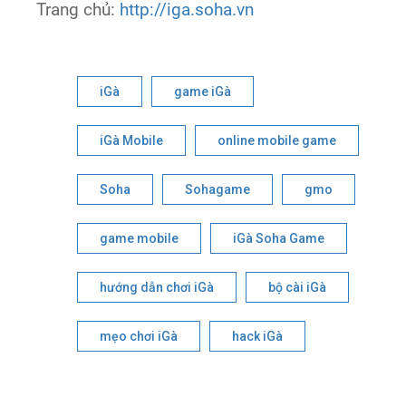
Trang chủ:
http://iga.soha.vn
iGà
game iGà
iGà Mobile
online mobile game
Soha
Sohagame
gmo
game mobile
iGà Soha Game
hướng dẫn chơi iGà
bộ cài iGà
mẹo chơi iGà
hack iGà