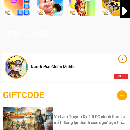
TOP GAME
5
Naruto Đại Chiến Mobile
MOBI
GIFTCODE
+
Võ Lâm Truyền Kỳ 2.0 PC chính thức ra
mắt: Sống lại thanh xuân, giữ trọn tinh
thần Võ Lâm