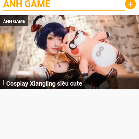
ẢNH GAME
+
ẢNH GAME
Cosplay Xiangling siêu cute
Cùng thưởng thức những hình ảnh cosplay Xiangling trong Genshin Impact siêu dễ thương của người dùng Weibo "阿包也是兔娘"