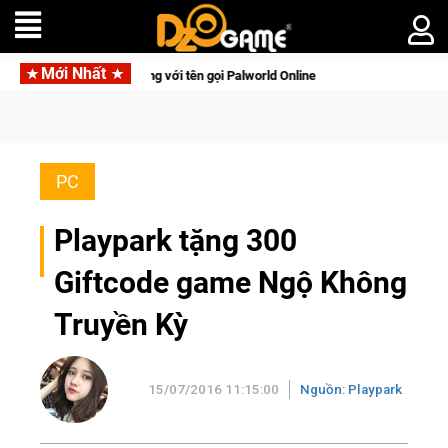
Mới Nhất
h tồn lên di động với tên gọi Palworld Online
Gia Nhập Close
PC
Playpark tặng 300
Giftcode game Ngộ Không
Truyền Kỳ
15/07/2016 11:15:00
Nguồn: Playpark