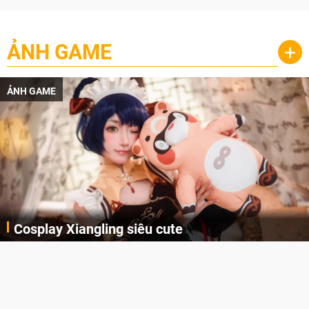
ẢNH GAME
+
ẢNH GAME
Cosplay Xiangling siêu cute
Cùng thưởng thức những hình ảnh cosplay Xiangling trong Genshin Impact siêu dễ thương của người dùng Weibo "阿包也是兔娘"