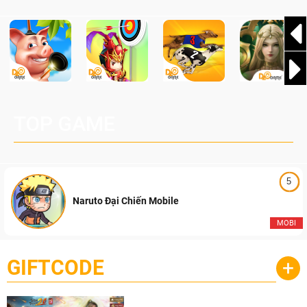
TOP GAME
5
Naruto Đại Chiến Mobile
MOBI
GIFTCODE
+