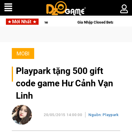
Mới Nhất
 gọi Palworld Online
Gia Nhập Closed Beta Norse Saga: Cửu 
MOBI
Playpark tặng 500 gift
code game Hư Cảnh Vạn
Linh
20/05/2015 14:00:00
Nguồn: Playpark