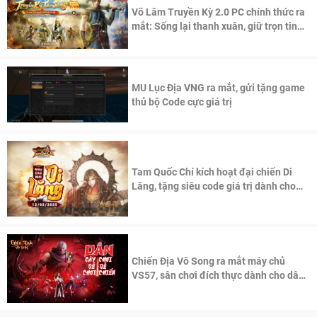
Võ Lâm Truyền Kỳ 2.0 PC chính thức ra
mắt: Sống lại thanh xuân, giữ trọn tinh
thần Võ Lâm
MU Lục Địa VNG ra mắt, gửi tặng game
thủ bộ Code cực giá trị
Tam Quốc Chí kích hoạt đại chiến Di
Lăng, tặng siêu code giá trị dành cho
100 độc giả đầu tiên.
Chiến Địa Vô Song ra mắt máy chủ
VS57, sân chơi đích thực dành cho dân
cày