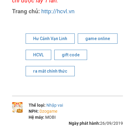
chỉ được lấy 1 lần.
Trang chủ:
http://hcvl.vn
Hư Cảnh Vạn Linh
game online
HCVL
gift code
ra mắt chính thức
Thể loại:
Nhập vai
NPH:
Dzogame
Hệ máy:
MOBI
Ngày phát hành:
26/09/2019