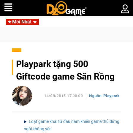
Mới Nhất
t Mafia
Trang bị c
Playpark tặng 500
Giftcode game Săn Rồng
14/08/2015 17:00:00
Nguồn: Playpark
Loạt game khai tử đầu năm khiến game thủ đứng
ngồi không yên