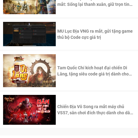
mắt: Sống lại thanh xuân, giữ trọn tinh
thần Võ Lâm
MU Lục Địa VNG ra mắt, gửi tặng game
thủ bộ Code cực giá trị
Tam Quốc Chí kích hoạt đại chiến Di
Lăng, tặng siêu code giá trị dành cho
100 độc giả đầu tiên.
Chiến Địa Vô Song ra mắt máy chủ
VS57, sân chơi đích thực dành cho dân
cày