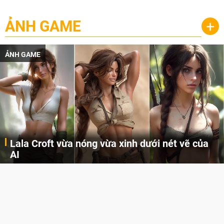
ẢNH GAME
+
ẢNH GAME
Lala Croft vừa nóng vừa xinh dưới nét vẽ của
AI
Cùng đến với những hình ảnh Lala Croft của Tomb Raider dưới nét vẽ của AI. Một cô nàng xinh đẹp, nóng bỏng nhưng cũng rắn rỏi và mạnh mẽ.