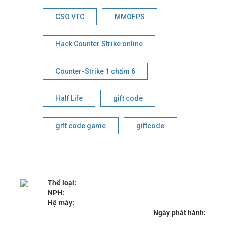
CSO VTC
MMOFPS
Hack Counter Strike online
Counter-Strike 1 chấm 6
Half Life
gift code
gift code game
giftcode
Thể loại:
NPH:
Hệ máy:
Ngày phát hành: