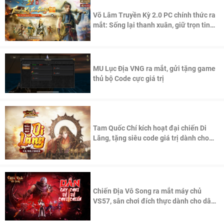
Võ Lâm Truyền Kỳ 2.0 PC chính thức ra
mắt: Sống lại thanh xuân, giữ trọn tinh
thần Võ Lâm
MU Lục Địa VNG ra mắt, gửi tặng game
thủ bộ Code cực giá trị
Tam Quốc Chí kích hoạt đại chiến Di
Lăng, tặng siêu code giá trị dành cho
100 độc giả đầu tiên.
Chiến Địa Vô Song ra mắt máy chủ
VS57, sân chơi đích thực dành cho dân
cày