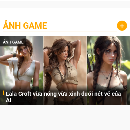
ẢNH GAME
+
ẢNH GAME
Lala Croft vừa nóng vừa xinh dưới nét vẽ của
AI
Cùng đến với những hình ảnh Lala Croft của Tomb Raider dưới nét vẽ của AI. Một cô nàng xinh đẹp, nóng bỏng nhưng cũng rắn rỏi và mạnh mẽ.