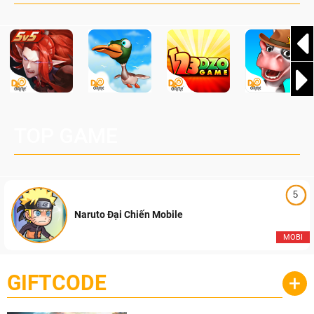
Pocketpair, Inc.
TOP GAME
5
Naruto Đại Chiến Mobile
MOBI
GIFTCODE
+