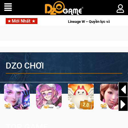
Mới Nhất
Nay
Lineage W – Quyền lực và tài phú sẽ về tay kẻ đoạt được 
DZO CHƠI
TOP GAME