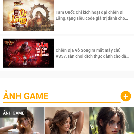
Tam Quốc Chí kích hoạt đại chiến Di
Lăng, tặng siêu code giá trị dành cho
100 độc giả đầu tiên.
Chiến Địa Vô Song ra mắt máy chủ
VS57, sân chơi đích thực dành cho dân
cày
ẢNH GAME
+
ẢNH GAME