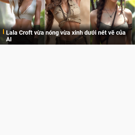
 nóng vừa xinh dưới nét vẽ của
Khi AI Cosplay
Cùng đến với những hình ảnh Lala Croft của Tomb Raider dưới nét vẽ của AI. Một cô nàng xinh đẹp, nóng bỏng nhưng cũng rắn rỏi và mạnh mẽ.