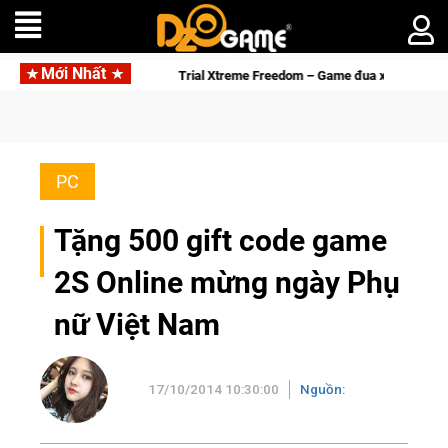
Mới Nhất
ệt
Trial Xtreme Freedom – Game đua xe mô tô PvP sở hữu vật 
PC
Tặng 500 gift code game
2S Online mừng ngày Phụ
nữ Việt Nam
17/10/2014 10:30:00
Nguồn: