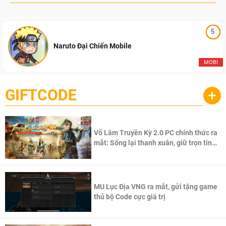
5
Naruto Đại Chiến Mobile
MOBI
GIFTCODE
+
Võ Lâm Truyền Kỳ 2.0 PC chính thức ra
mắt: Sống lại thanh xuân, giữ trọn tinh
thần Võ Lâm
MU Lục Địa VNG ra mắt, gửi tặng game
thủ bộ Code cực giá trị