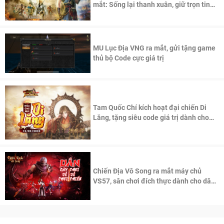
mắt: Sống lại thanh xuân, giữ trọn tinh
thần Võ Lâm
MU Lục Địa VNG ra mắt, gửi tặng game
thủ bộ Code cực giá trị
Tam Quốc Chí kích hoạt đại chiến Di
Lăng, tặng siêu code giá trị dành cho
100 độc giả đầu tiên.
Chiến Địa Vô Song ra mắt máy chủ
VS57, sân chơi đích thực dành cho dân
cày