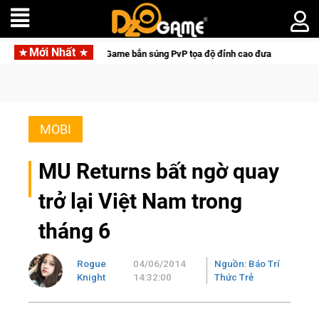
Mới Nhất
Medal Hunter: Game bắn súng PvP tọa độ đỉnh cao đưa bạn vào các chiến dịch 
MOBI
MU Returns bất ngờ quay
trở lại Việt Nam trong
tháng 6
Rogue
04/06/2014
Nguồn: Báo Trí
Knight
14:32:00
Thức Trẻ