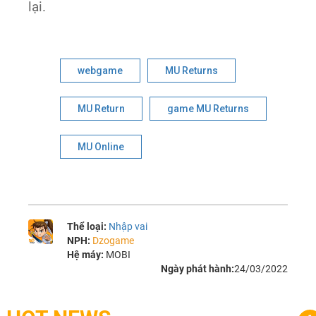
lại.
webgame
MU Returns
MU Return
game MU Returns
MU Online
Thể loại:
Nhập vai
NPH:
Dzogame
Hệ máy:
MOBI
Ngày phát hành:
24/03/2022