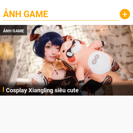
ẢNH GAME
+
ẢNH GAME
Cosplay Xiangling siêu cute
Cùng thưởng thức những hình ảnh cosplay Xiangling trong Genshin Impact siêu dễ thương của người dùng Weibo "阿包也是兔娘"