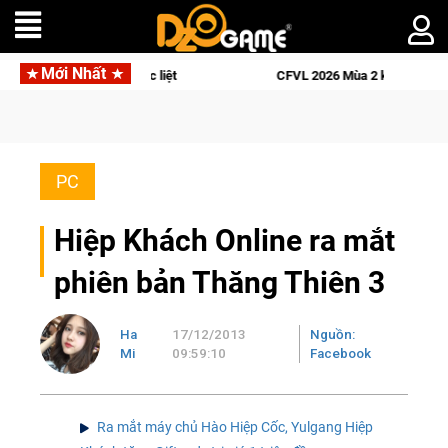
Mới Nhất
 liệt
CFVL 2026 Mùa 2 khép lại với hành trình đầy cảm xúc, 
PC
Hiệp Khách Online ra mắt
phiên bản Thăng Thiên 3
Ha
17/12/2013
Nguồn:
Mi
09:59:10
Facebook
Ra mắt máy chủ Hào Hiệp Cốc, Yulgang Hiệp