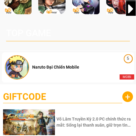
TOP GAME
5
Naruto Đại Chiến Mobile
MOBI
GIFTCODE
+
Võ Lâm Truyền Kỳ 2.0 PC chính thức ra
mắt: Sống lại thanh xuân, giữ trọn tinh
thần Võ Lâm