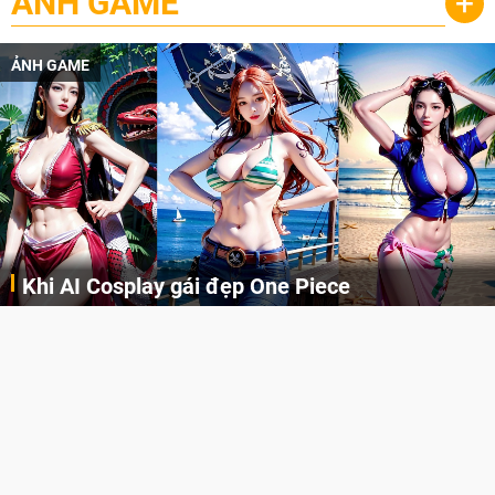
ẢNH GAME
+
ẢNH GAME
Khi AI Cosplay gái đẹp One Piece
Những cô nàng nóng bỏng Boa Hancock, Nico Robin, Nami, Yamato hay Perona được AI vẽ lại dưới hình thức Cosplay cực kỳ chuẩn chỉnh.