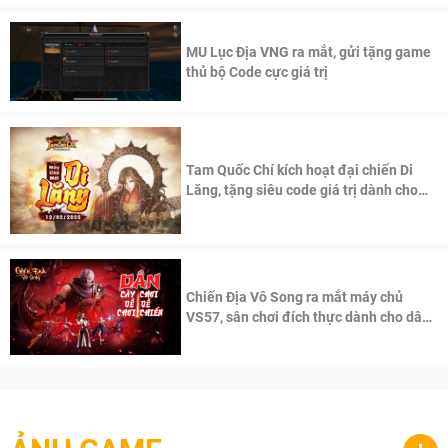
MU Lục Địa VNG ra mắt, gửi tặng game
thủ bộ Code cực giá trị
Tam Quốc Chí kích hoạt đại chiến Di
Lăng, tặng siêu code giá trị dành cho
100 độc giả đầu tiên.
Chiến Địa Vô Song ra mắt máy chủ
VS57, sân chơi đích thực dành cho dân
cày