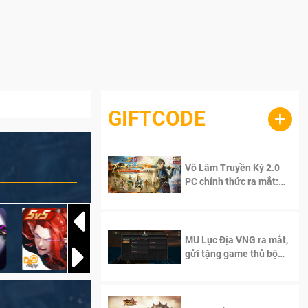
GIFTCODE
+
Võ Lâm Truyền Kỳ 2.0
PC chính thức ra mắt:
Sống lại thanh xuân, giữ
trọn tinh thần Võ Lâm
MU Lục Địa VNG ra mắt,
gửi tặng game thủ bộ
Code cực giá trị