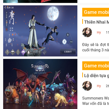
Game mobi
Thiên Nhai 
Hy
1
Đây sẽ là đợt 
cuối tháng 3 nà
Game mobi
Lộ diện tựa 
Hy
2
Summoners War:
War vốn đã là t