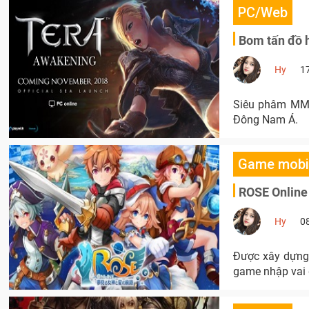
PC/Web
Bom tấn đồ 
Hy
1
Siêu phâm MMO
Đông Nam Á.
Game mobi
ROSE Online 
Hy
0
Được xây dựng 
game nhập vai 