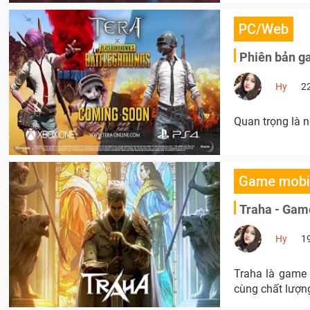
PC/Web
Phiên bản g
Hy
2
Quan trọng là n
Game mobi
Traha - Game
Hy
1
Traha là game 
cùng chất lượn