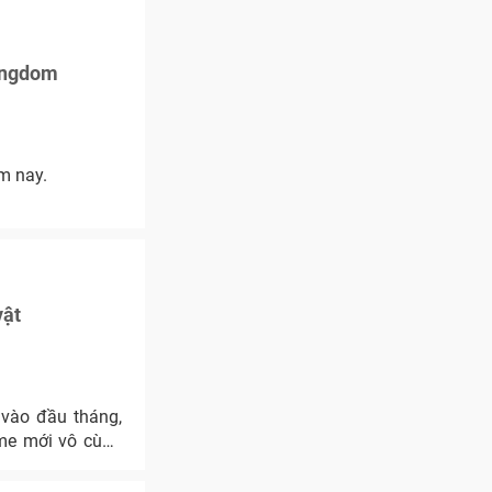
Kingdom
m nay.
vật
 vào đầu tháng,
game mới vô cùng