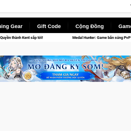
ing Gear
Gift Code
Cộng Đồng
Game
Medal Hunter: Game bắn súng PvP tọa độ đỉnh cao đưa bạn vào các chiến 