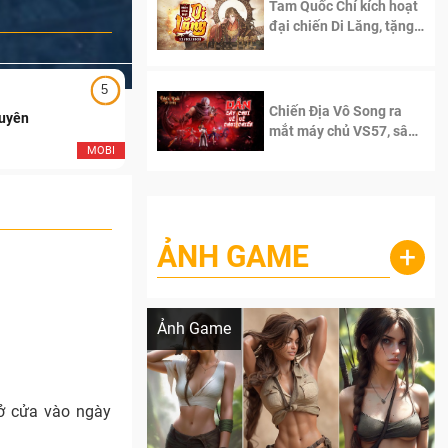
Tam Quốc Chí kích hoạt
đại chiến Di Lăng, tặng
siêu code giá trị dành
cho 100 độc giả đầu
tiên.
5
5
Chiến Địa Vô Song ra
Duyên
Ngạo Thiên Mobile
mắt máy chủ VS57, sân
chơi đích thực dành cho
MOBI
MOB
dân cày
ẢNH GAME
+
Lala Croft vừa nóng vừa xinh dưới nét vẽ
của AI
Ảnh Game
ở cửa vào ngày