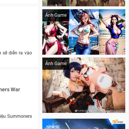
Khi AI Cosplay gái đẹp One Piece
Ảnh Game
 sẽ diễn ra vào
Cosplay Xiangling siêu cute
Ảnh Game
oners War
 hiệu Summoners