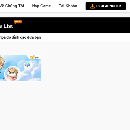
Về Chúng Tôi
Nạp Game
Tài Khoản
 List
dịch lịch sử khốc liệt
Trial Xtreme Freedom – Game đua xe m