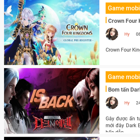
Game mobi
Crown Four 
Hy
0
Crown Four Kin
Game mobi
Bom tấn Dark
Hy
2
Gây được ấn tư
mới đây Dark Ed
hấp dẫn.