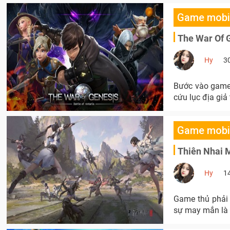
Game mobi
The War Of 
Hy
3
Bước vào game, 
cứu lục địa giả
Game mobi
Thiên Nhai 
Hy
1
Game thủ phải 
sự may mắn là "