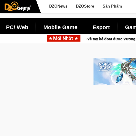
DZONews
DZOStore
Sản Phẩm
PC/ Web
Mobile Game
Esport
Gam
Mới Nhất
và tài phú sẽ về tay kẻ đoạt được Vương Quyền thành Kent sắp tới!