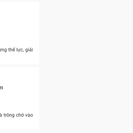
ng thế lực, giải
ệm
à trông chờ vào