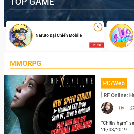
TOP GAME
5
Naruto Đại Chiến Mobile
I
MOBI
MMORPG
PC/Web
RF Online: 
Hy
2
“Chiến hạm” s
26/03/2019.