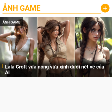
ẢNH GAME
+
ẢNH GAME
Lala Croft vừa nóng vừa xinh dưới nét vẽ của
AI
Cùng đến với những hình ảnh Lala Croft của Tomb Raider dưới nét vẽ của AI. Một cô nàng xinh đẹp, nóng bỏng nhưng cũng rắn rỏi và mạnh mẽ.