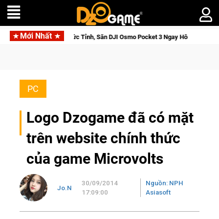
Mới Nhất
 Cửu Giới Thức Tỉnh, Săn DJI Osmo Pocket 3 Ngay Hôm Nay
M
PC
Logo Dzogame đã có mặt
trên website chính thức
của game Microvolts
30/09/2014
Nguồn: NPH
Jo.N
17:09:00
Asiasoft