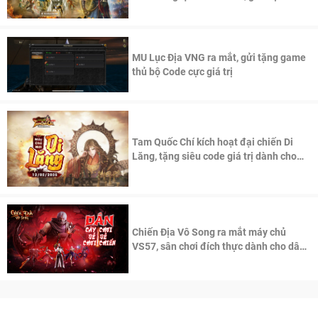
thần Võ Lâm
MU Lục Địa VNG ra mắt, gửi tặng game
thủ bộ Code cực giá trị
Tam Quốc Chí kích hoạt đại chiến Di
Lăng, tặng siêu code giá trị dành cho
100 độc giả đầu tiên.
Chiến Địa Vô Song ra mắt máy chủ
VS57, sân chơi đích thực dành cho dân
cày