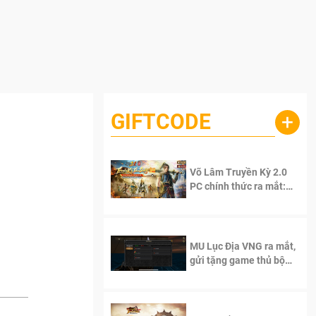
GIFTCODE
+
Võ Lâm Truyền Kỳ 2.0
PC chính thức ra mắt:
Sống lại thanh xuân, giữ
trọn tinh thần Võ Lâm
MU Lục Địa VNG ra mắt,
gửi tặng game thủ bộ
Code cực giá trị