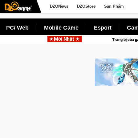
DZONews
DZOStore
Sản Phẩm
PC/ Web
Mobile Game
Esport
Gam
Mới Nhất
Trang bị của game thủ Crossfire sẽ lộng lẫy