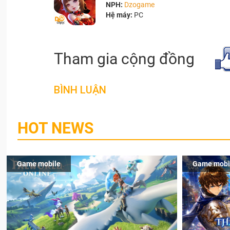
NPH:
Dzogame
Hệ máy:
PC
Tham gia cộng đồng
BÌNH LUẬN
HOT NEWS
Game mobile
Game mobi