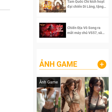
Tam Quốc Chí kích hoạt
đại chiến Di Lăng, tặng
siêu code giá trị dành
cho 100 độc giả đầu
tiên.
Chiến Địa Vô Song ra
mắt máy chủ VS57, sân
chơi đích thực dành cho
dân cày
ẢNH GAME
+
Lala Croft vừa nóng vừa xinh dưới nét vẽ
của AI
Ảnh Game