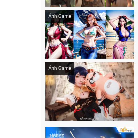
Khi AI Cosplay gái đẹp One Piece
Ảnh Game
Cosplay Xiangling siêu cute
Ảnh Game