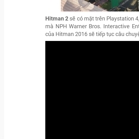
Hitman 2
sẽ có mặt trên Playstation 
mà NPH Warner Bros. Interactive En
của Hitman 2016 sẽ tiếp tục câu chuy