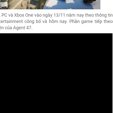
4, PC và Xbox One vào ngày 13/11 năm nay theo thông tin
tertainment công bố và hôm nay. Phần game tiếp theo
ện của Agent 47.