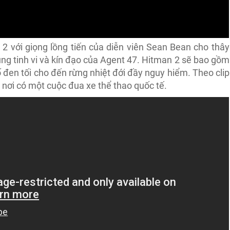
 2 với giọng lồng tiến của diễn viên Sean Bean cho thây
g tinh vi và kín đạo của Agent 47. Hitman 2 sẽ bao gồm
đen tối cho đến rừng nhiệt đới đầy nguy hiểm. Theo clip
, nơi có một cuộc đua xe thể thao quốc tế.