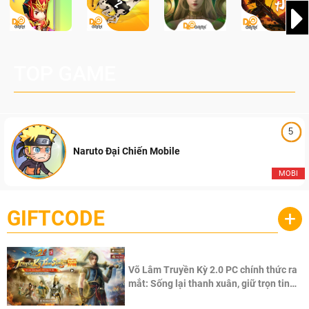
TOP GAME
5
Naruto Đại Chiến Mobile
MOBI
GIFTCODE
+
Võ Lâm Truyền Kỳ 2.0 PC chính thức ra
mắt: Sống lại thanh xuân, giữ trọn tinh
thần Võ Lâm