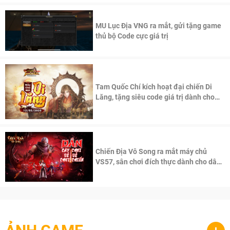
MU Lục Địa VNG ra mắt, gửi tặng game
thủ bộ Code cực giá trị
Tam Quốc Chí kích hoạt đại chiến Di
Lăng, tặng siêu code giá trị dành cho
100 độc giả đầu tiên.
Chiến Địa Vô Song ra mắt máy chủ
VS57, sân chơi đích thực dành cho dân
cày