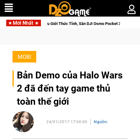
Mới Nhất
Norse Saga: Cửu Giới Thức Tỉnh, Săn DJI Osmo Pocket 3 Ngay Hôm Nay
MOBI
Bản Demo của Halo Wars
2 đã đến tay game thủ
toàn thế giới
24/01/2017 17:00:00
Nguồn: