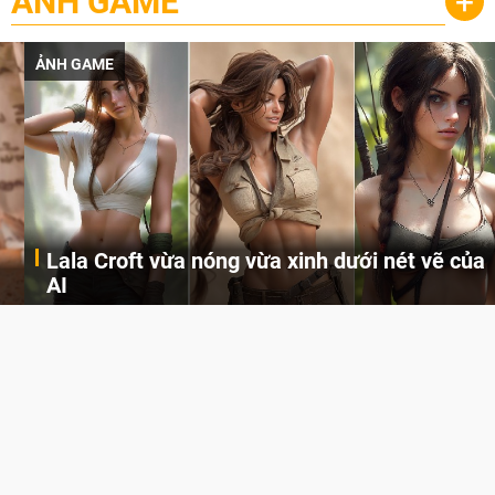
ẢNH GAME
+
ẢNH GAME
Lala Croft vừa nóng vừa xinh dưới nét vẽ của
AI
Cùng đến với những hình ảnh Lala Croft của Tomb Raider dưới nét vẽ của AI. Một cô nàng xinh đẹp, nóng bỏng nhưng cũng rắn rỏi và mạnh mẽ.