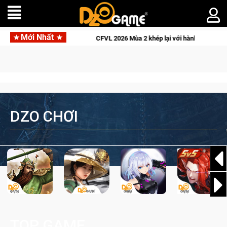
Mới Nhất
 khép lại với hành trình đầy cảm xúc, Team Falcons lên ngôi vô địch
DZO CHƠI
TOP GAME