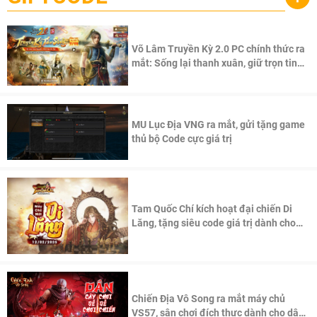
Võ Lâm Truyền Kỳ 2.0 PC chính thức ra
mắt: Sống lại thanh xuân, giữ trọn tinh
thần Võ Lâm
MU Lục Địa VNG ra mắt, gửi tặng game
thủ bộ Code cực giá trị
Tam Quốc Chí kích hoạt đại chiến Di
Lăng, tặng siêu code giá trị dành cho
100 độc giả đầu tiên.
Chiến Địa Vô Song ra mắt máy chủ
VS57, sân chơi đích thực dành cho dân