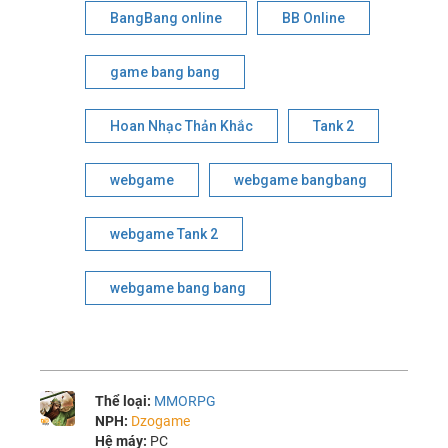
BangBang online
BB Online
game bang bang
Hoan Nhạc Thản Khắc
Tank 2
webgame
webgame bangbang
webgame Tank 2
webgame bang bang
Thể loại:
MMORPG
NPH:
Dzogame
Hệ máy:
PC