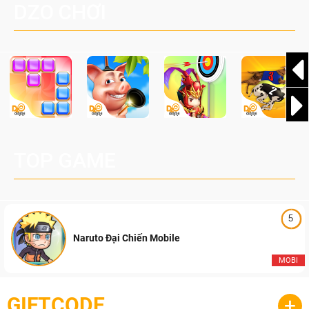
DZO CHƠI
cầu, theo giấy phép chính thức từ công ty game Nhật Bản
Pocketpair, Inc.
TOP GAME
5
Naruto Đại Chiến Mobile
MOBI
GIFTCODE
+