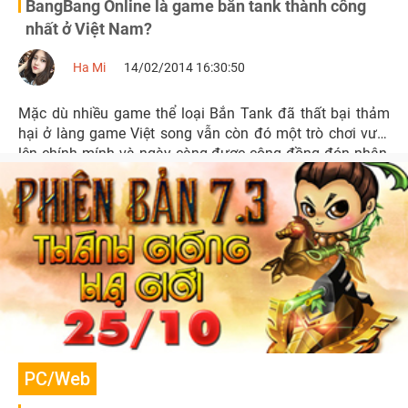
BangBang Online là game bắn tank thành công
nhất ở Việt Nam?
Ha Mi
14/02/2014 16:30:50
Mặc dù nhiều game thể loại Bắn Tank đã thất bại thảm
hại ở làng game Việt song vẫn còn đó một trò chơi vượt
lên chính mính và ngày càng được cộng đồng đón nhận,
yêu thích mang tên BangBang Online.
PC/Web