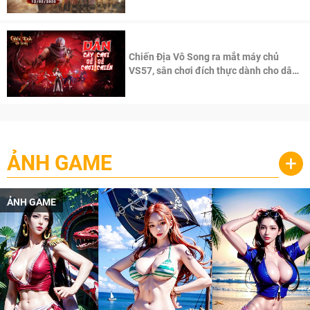
Chiến Địa Vô Song ra mắt máy chủ
VS57, sân chơi đích thực dành cho dân
cày
ẢNH GAME
+
ẢNH GAME