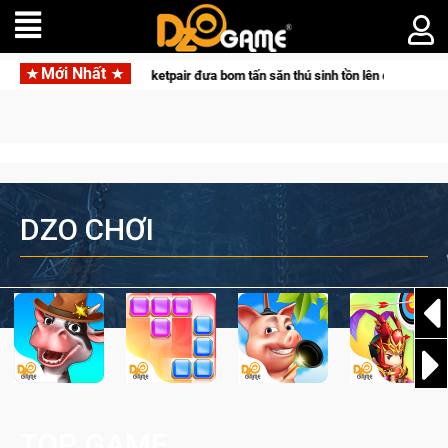
Mới Nhất
 bom tấn săn thú sinh tồn lên di động với tên gọi Palworld Online
DZO CHƠI
TOP GAME