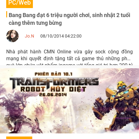
PC/Web
Bang Bang đạt 6 triệu người chơi, sinh nhật 2 tuổi
càng thêm tưng bừng
Jo.N
08/10/2014 04:22:00
Nhà phát hành CMN Online vừa gây sock cộng đồng
mạng khi quyết định tặng tất cả game thủ những phần
quà lớn chứa vật phẩm ingame với tổng giá trị hơn 200 tỷ
VNĐ nhân dịp mừng sinh nhật 2 tuổi của Bang Bang
online.